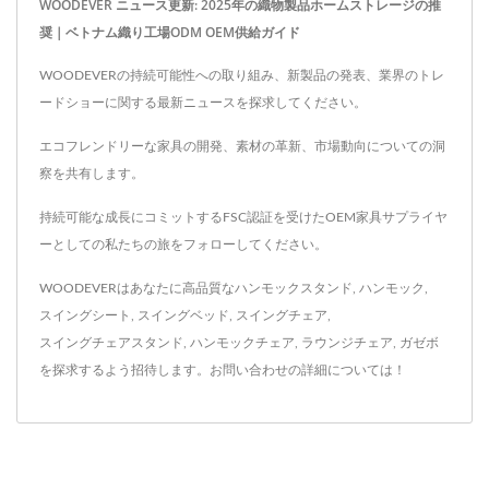
WOODEVER ニュース更新: 2025年の織物製品ホームストレージの推
奨｜ベトナム織り工場ODM OEM供給ガイド
WOODEVERの持続可能性への取り組み、新製品の発表、業界のトレ
ードショーに関する最新ニュースを探求してください。
エコフレンドリーな家具の開発、素材の革新、市場動向についての洞
察を共有します。
持続可能な成長にコミットするFSC認証を受けたOEM家具サプライヤ
ーとしての私たちの旅をフォローしてください。
WOODEVERはあなたに高品質な
ハンモックスタンド
,
ハンモック
,
スイングシート
,
スイングベッド
,
スイングチェア
,
スイングチェアスタンド
,
ハンモックチェア
,
ラウンジチェア
,
ガゼボ
を探求するよう招待します。
お問い合わせ
の詳細については！