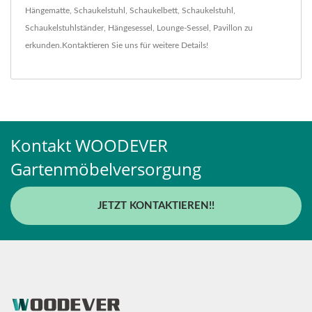
Hängematte
,
Schaukelstuhl
,
Schaukelbett
,
Schaukelstuhl
,
Schaukelstuhlständer
,
Hängesessel
,
Lounge-Sessel
,
Pavillon
zu
erkunden.
Kontaktieren Sie uns
für weitere Details!
Kontakt WOODEVER
Gartenmöbelversorgung
JETZT KONTAKTIEREN!!