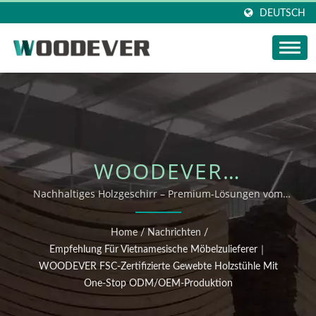
DEUTSCH
WOODEVER
NACHRICHTEN-
Nachhaltiges Holzgeschirr – Premium-Lösungen vom
vietnamesischen Anbieter｜2025 Woven Products
UPDATE: EMPFEHLUNG
Vietnam Factory ODM OEM Lieferleitfaden
Home
/
Nachrichten
/
FÜR VIETNAMESISCHE
Empfehlung Für Vietnamesische Möbelzulieferer｜
WOODEVER FSC-Zertifizierte Gewebte Holzstühle Mit
MÖBELZULIEFERER｜
One-Stop ODM/OEM-Produktion
WOODEVER FSC-