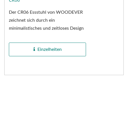
CR06
Der CR06 Essstuhl von WOODEVER
zeichnet sich durch ein
minimalistisches und zeitloses Design
aus, das nahtlos in skandinavische,
rustikale oder zeitgenössische...
Einzelheiten