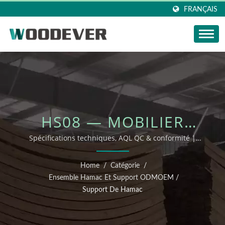
FRANÇAIS
HS08 — MOBILIER
D'EXTÉRIEUR OEM/ODM
Spécifications techniques, AQL QC & conformité |
WOODEVER
Home
/
Catégorie
/
Ensemble Hamac Et Support ODMOEM
/
Support De Hamac