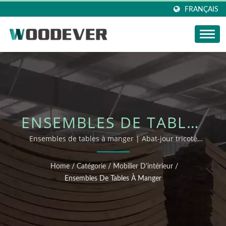
FRANÇAIS
ENSEMBLES DE TABLES
À MANGER
Ensembles de tables à manger | Abat-jour tricoté
naturel certifié FSC, produits de tricotage pour la
maison au Vietnam, usine avec un service de
Home
/
Catégorie
/
Mobilier D'intérieur
/
personnalisation flexible et complet.
Ensembles De Tables À Manger