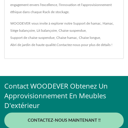
engagement envers l'excellence, l'innovation et l'approvisionnement
éthique dans chaque Rack de stockage.
WOODEVER vous invite à explorer notre
Support de hamac
,
Hamac
,
Siège balançoire
,
Lit balançoire
,
Chaise suspendue
,
Support de chaise suspendue
,
Chaise hamac
,
Chaise longue
,
Abri de jardin
de haute qualité.
Contactez-nous
pour plus de détails !
Contact WOODEVER Obtenez Un
Approvisionnement En Meubles
D'extérieur
CONTACTEZ-NOUS MAINTENANT !!