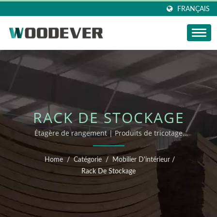
FRANÇAIS
RACK DE STOCKAGE
Étagère de rangement | Produits de tricotage
écologiques en usine au Vietnam avec abat-jour en
tricot certifié FSC et service de personnalisation flexible
Home
/
Catégorie
/
Mobilier D'intérieur
/
tout-en-un.
Rack De Stockage