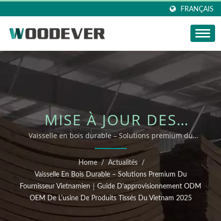
FRANÇAIS
MISE À JOUR DES
NOUVELLES
Vaisselle en bois durable – Solutions premium du
fournisseur vietnamien｜Guide d'approvisionnement
WOODEVER : VAISSELLE
ODM OEM de l'usine de produits tissés du Vietnam
Home
/
Actualités
/
2025
EN BOIS DURABLE –
Vaisselle En Bois Durable – Solutions Premium Du
Fournisseur Vietnamien｜Guide D'approvisionnement ODM
SOLUTIONS PREMIUM
OEM De L'usine De Produits Tissés Du Vietnam 2025
DU FOURNISSEUR