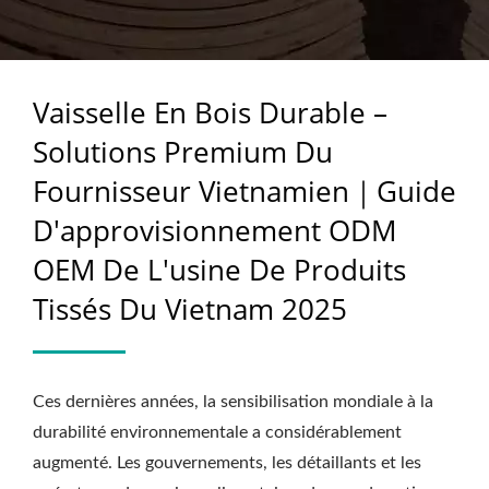
VIETNAMIEN｜GUIDE
D'APPROVISIONNEMENT
Vaisselle En Bois Durable –
ODM OEM DE L'USINE
Solutions Premium Du
DE PRODUITS TISSÉS
Fournisseur Vietnamien｜Guide
DU VIETNAM 2025
D'approvisionnement ODM
OEM De L'usine De Produits
Tissés Du Vietnam 2025
Ces dernières années, la sensibilisation mondiale à la
durabilité environnementale a considérablement
augmenté. Les gouvernements, les détaillants et les