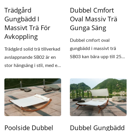
Trädgård
Dubbel Cmfort
Gungbädd I
Oval Massiv Trä
Massivt Trä För
Gunga Säng
Avkoppling
Dubbel cmfort oval
gungbädd i massivt trä
Trädgård solid trä tillverkad
SB03 kan bära upp till 250
avslappnande SB02 är en
kg (cirka 551 pund),...
stor hängsäng i stil, med en
längd...
Poolside Dubbel
Dubbel Gungbädd