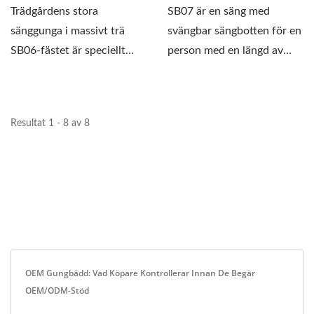
Trädgårdens stora
SB07 är en säng med
sänggunga i massivt trä
svängbar sängbotten för en
SB06-fästet är speciellt
person med en längd av
utvecklad med en
228 cm, fästet...
korsstruktur...
Resultat 1 - 8 av 8
OEM Gungbädd: Vad Köpare Kontrollerar Innan De Begär
OEM/ODM-Stöd