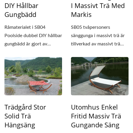
DIY Hållbar
I Massivt Trä Med
Gungbädd
Markis
Råmaterialet i SB04
SB05 tvåpersoners
Poolside dubbel DIY hållbar
sänggunga i massivt trä är
gungbädd är gjort av
tillverkad av massivt trä
massivt trä med hög...
med hög stabilitet...
Trädgård Stor
Utomhus Enkel
Solid Trä
Fritid Massiv Trä
Hängsäng
Gungande Säng