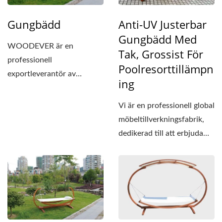
Gungbädd
Anti-UV Justerbar
Gungbädd Med
WOODEVER är en
Tak, Grossist För
professionell
Poolresorttillämpn
exportleverantör av
Ing
utomhusmöbler i trä,
sängramen för
Vi är en professionell global
gungbädden...
möbeltillverkningsfabrik,
dedikerad till att erbjuda
exceptionella...