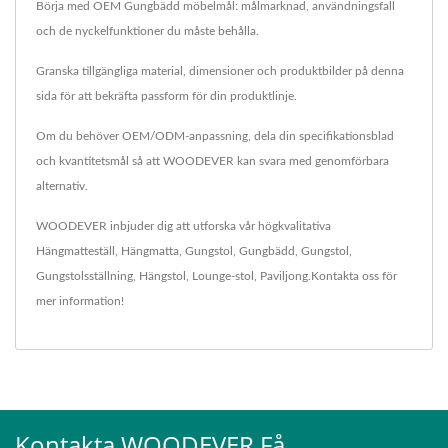
Börja med OEM Gungbädd möbelmål: målmarknad, användningsfall
och de nyckelfunktioner du måste behålla.
Granska tillgängliga material, dimensioner och produktbilder på denna
sida för att bekräfta passform för din produktlinje.
Om du behöver OEM/ODM-anpassning, dela din specifikationsblad
och kvantitetsmål så att WOODEVER kan svara med genomförbara
alternativ.
WOODEVER inbjuder dig att utforska vår högkvalitativa
Hängmatteställ
,
Hängmatta
,
Gungstol
,
Gungbädd
,
Gungstol
,
Gungstolsställning
,
Hängstol
,
Lounge-stol
,
Paviljong
.
Kontakta oss
för
mer information!
Kontakta WOODEVER Få