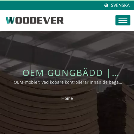
SVENSKA
OEM GUNGBÄDD |
WOODEVER
OEM-möbler: vad köpare kontrollerar innan de begär
OEM/ODM-stöd
UTOMHUSKOLLEKTIONER
Home