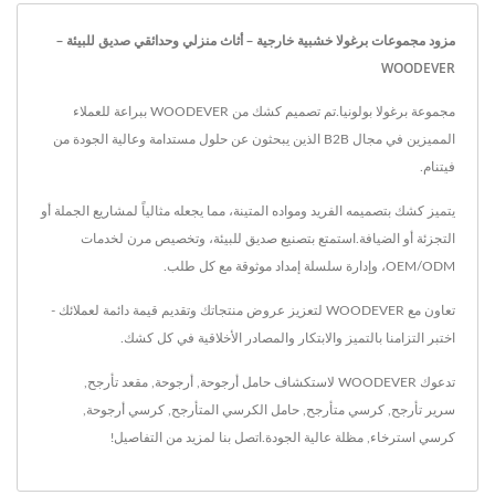
مزود مجموعات برغولا خشبية خارجية – أثاث منزلي وحدائقي صديق للبيئة –
WOODEVER
مجموعة برغولا بولونيا.تم تصميم كشك من WOODEVER ببراعة للعملاء
المميزين في مجال B2B الذين يبحثون عن حلول مستدامة وعالية الجودة من
فيتنام.
يتميز كشك بتصميمه الفريد ومواده المتينة، مما يجعله مثالياً لمشاريع الجملة أو
التجزئة أو الضيافة.استمتع بتصنيع صديق للبيئة، وتخصيص مرن لخدمات
OEM/ODM، وإدارة سلسلة إمداد موثوقة مع كل طلب.
تعاون مع WOODEVER لتعزيز عروض منتجاتك وتقديم قيمة دائمة لعملائك -
اختبر التزامنا بالتميز والابتكار والمصادر الأخلاقية في كل كشك.
تدعوك WOODEVER لاستكشاف
حامل أرجوحة
,
أرجوحة
,
مقعد تأرجح
,
سرير تأرجح
,
كرسي متأرجح
,
حامل الكرسي المتأرجح
,
كرسي أرجوحة
,
كرسي استرخاء
,
مظلة
عالية الجودة.
اتصل بنا
لمزيد من التفاصيل!