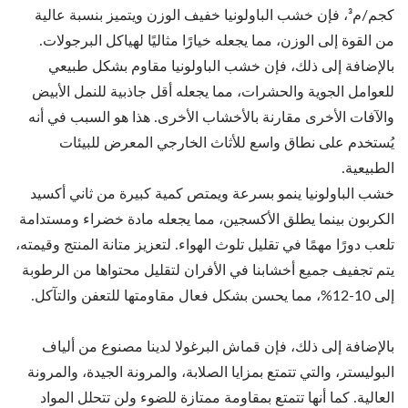
كجم/م³، فإن خشب الباولونيا خفيف الوزن ويتميز بنسبة عالية
من القوة إلى الوزن، مما يجعله خيارًا مثاليًا لهياكل البرجولات.
بالإضافة إلى ذلك، فإن خشب الباولونيا مقاوم بشكل طبيعي
للعوامل الجوية والحشرات، مما يجعله أقل جاذبية للنمل الأبيض
والآفات الأخرى مقارنة بالأخشاب الأخرى. هذا هو السبب في أنه
يُستخدم على نطاق واسع للأثاث الخارجي المعرض للبيئات
الطبيعية.
خشب الباولونيا ينمو بسرعة ويمتص كمية كبيرة من ثاني أكسيد
الكربون بينما يطلق الأكسجين، مما يجعله مادة خضراء ومستدامة
تلعب دورًا مهمًا في تقليل تلوث الهواء. لتعزيز متانة المنتج وقيمته،
يتم تجفيف جميع أخشابنا في الأفران لتقليل محتواها من الرطوبة
إلى 10-12%، مما يحسن بشكل فعال مقاومتها للتعفن والتآكل.
بالإضافة إلى ذلك، فإن قماش البرغولا لدينا مصنوع من ألياف
البوليستر، والتي تتمتع بمزايا الصلابة، والمرونة الجيدة، والمرونة
العالية. كما أنها تتمتع بمقاومة ممتازة للضوء ولن تتحلل المواد