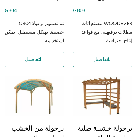
GB04
GB03
WOODEVER مصنع أثاث
تم تصميم برغولا GB04
مظلات ترفيهية، مع قواعد
خصيصًا بهيكل مستطيل، يمكن
إنتاج احترافية...
استخدامه...
تفاصيل
تفاصيل
برجولة خشبية صلبة
برجولة من الخشب
مقاومة للماء مع
الصلب بجانب