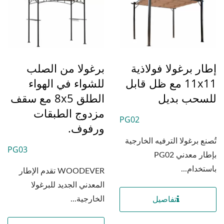
إطار برغولا فولاذية
برغولا من الصلب
11x11 مع ظل قابل
للشواء في الهواء
للسحب بديل
الطلق 8x5 مع سقف
مزدوج الطبقات
PG02
ورفوف.
تُصنع برغولا الترفيه الخارجية
PG03
بإطار معدني PG02
باستخدام...
WOODEVER تقدم الإطار
المعدني الجديد للبرغولا
الخارجية...
تفاصيل