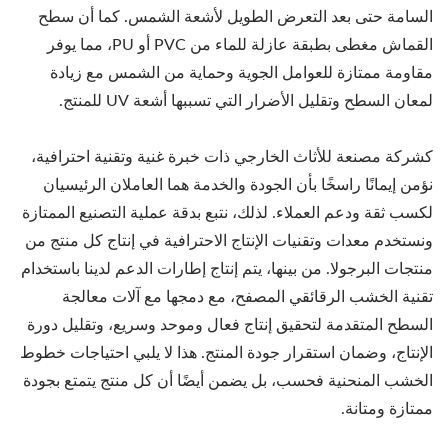
السامة حتى بعد التعرض الطويل لأشعة الشمس. كما أن سطح
القماش مغطى بطبقة عازلة للماء من PVC أو PU، مما يوفر
مقاومة ممتازة للعوامل الجوية وحماية من الشمس مع زيادة
لمعان السطح وتقليل الأضرار التي تسببها أشعة UV للمنتج.
كشركة مصنعة للأثاث الخارجي ذات خبرة غنية وتقنية احترافية،
نؤمن إيمانًا راسخًا بأن الجودة والخدمة هما العاملان الرئيسيان
لكسب ثقة ودعم العملاء. لذلك، نتبع بدقة عملية التصنيع الممتازة
ونستخدم معدات وتقنيات الإنتاج الاحترافية في إنتاج كل منتج من
منتجات البرجولا. من بينها، يتم إنتاج إطارات الدعم لدينا باستخدام
تقنية الخشب الرقائقي المصفح، مع دمجها مع آلات معالجة
السطح المتقدمة لتحقيق إنتاج فعال وموحد وسريع، وتقليل دورة
الإنتاج، وضمان استقرار جودة المنتج. هذا لا يلبي احتياجات خطوط
الخشب المنحنية فحسب، بل يضمن أيضًا أن كل منتج يتمتع بجودة
ممتازة ومتانة.