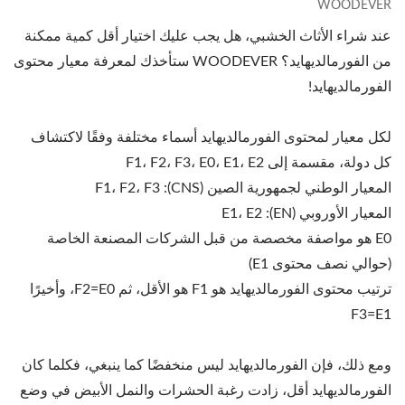
WOODEVER
عند شراء الأثاث الخشبي، هل يجب عليك اختيار أقل كمية ممكنة
من الفورمالديهايد؟ WOODEVER ستأخذك لمعرفة معيار محتوى
الفورمالديهايد!
لكل معيار لمحتوى الفورمالديهايد أسماء مختلفة وفقًا لاكتشاف
كل دولة، مقسمة إلى F1، F2، F3، E0، E1، E2
المعيار الوطني لجمهورية الصين (CNS): F1، F2، F3
المعيار الأوروبي (EN): E1، E2
E0 هو مواصفة مخصصة من قبل الشركات المصنعة الخاصة
(حوالي نصف محتوى E1)
ترتيب محتوى الفورمالديهايد هو F1 هو الأقل، ثم F2=E0، وأخيرًا
F3=E1
ومع ذلك، فإن الفورمالديهايد ليس منخفضًا كما ينبغي، فكلما كان
الفورمالديهايد أقل، زادت رغبة الحشرات والنمل الأبيض في وضع