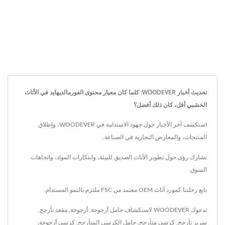
تحديث أخبار WOODEVER: كلما كان معيار محتوى الفورمالديهايد في الأثاث
الخشبي أقل، كان ذلك أفضل؟
استكشف آخر الأخبار حول جهود الاستدامة في WOODEVER، وإطلاق
المنتجات، والمعارض التجارية في الصناعة.
نشارك رؤى حول تطوير الأثاث الصديق للبيئة، وابتكارات المواد، واتجاهات
السوق.
تابع رحلتنا كمورد أثاث OEM معتمد من FSC ملتزم بالنمو المستدام.
تدعوك WOODEVER لاستكشاف
حامل أرجوحة
,
أرجوحة
,
مقعد تأرجح
,
سرير تأرجح
,
كرسي متأرجح
,
حامل الكرسي المتأرجح
,
كرسي أرجوحة
,