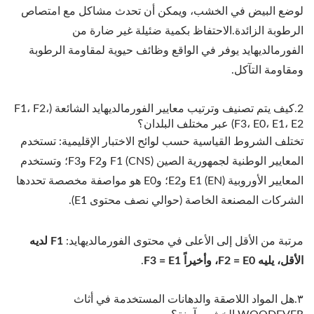
لوضع البيض في الخشب، ويمكن أن تحدث مشاكل مع امتصاص
الرطوبة الزائدة.الاحتفاظ بكمية ضئيلة غير ضارة من
الفورمالديهايد يوفر في الواقع وظائف حيوية لمقاومة الرطوبة
ومقاومة التآكل.
2.كيف يتم تصنيف وترتيب معايير الفورمالديهايد الشائعة (F1، F2،
F3، E0، E1، E2) عبر مختلف البلدان؟
تختلف الشروط القياسية حسب لوائح الاختبار الإقليمية: تستخدم
المعايير الوطنية لجمهورية الصين (CNS) F1 وF2 وF3؛ وتستخدم
المعايير الأوروبية (EN) E1 وE2؛ وE0 هو مواصفة مخصصة تحددها
الشركات المصنعة الخاصة (حوالي نصف محتوى E1).
مرتبة من الأقل إلى الأعلى في محتوى الفورمالديهايد:
F1 لديه
الأقل، يليه F2 = E0، وأخيراً F3 = E1
.
٣.هل المواد اللاصقة والدهانات المستخدمة في أثاث