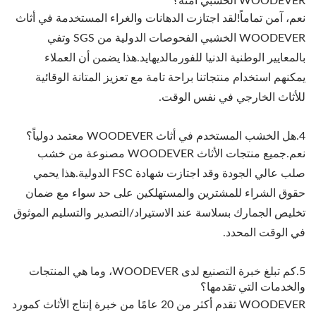
WOODEVER الخشبي آمنة؟
نعم، آمن تماماً!لقد اجتازت الدهانات والغراء المستخدمة في أثاث
WOODEVER الخشبي الفحوصات الدولية من SGS وتفي
بالمعايير الوطنية الدنيا للفورمالديهايد.هذا يضمن أن العملاء
يمكنهم استخدام منتجاتنا براحة تامة مع تعزيز المتانة الوقائية
للأثاث الخارجي في نفس الوقت.
4.هل الخشب المستخدم في أثاث WOODEVER معتمد دولياً؟
نعم.جميع منتجات الأثاث WOODEVER مصنوعة من خشب
صلب عالي الجودة وقد اجتازت شهادة FSC الدولية.هذا يحمي
حقوق الشراء للمشترين والمستهلكين على حد سواء مع ضمان
تخليص الجمارك بسلاسة عند الاستيراد/التصدير والتسليم الموثوق
في الوقت المحدد.
5.كم تبلغ خبرة التصنيع لدى WOODEVER، وما هي المنتجات
والخدمات التي تقدمها؟
WOODEVER تقدم أكثر من 20 عامًا من خبرة إنتاج الأثاث كمورد