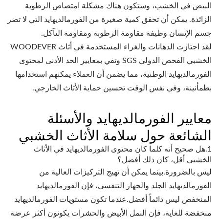
البيض في الخشب، وستكون هناك مشكلة امتصاص الرطوبة
الزائدة. يمكن أن تحقق كمية صغيرة من الفورمالديهايد التي لا تضر
جسم الإنسان وظيفة مقاومة الرطوبة ومقاومة التآكل.
لقد اجتازت الدهانات والغراء المستخدمة في أثاث WOODEVER
الخشبي الفحص الدولي SGS وتفي بمعايير الحد الأدنى لمحتوى
الفورمالديهايد الوطنية، مما يضمن أن العملاء يمكنهم استخدامها
بطمأنينة، وفي نفس الوقت تحسين حماية الأثاث الخارجي.
معايير الفورمالديهايد والأسئلة
الشائعة حول سلامة الأثاث الخشبي
1.هل صحيح أنه كلما كان محتوى الفورمالديهايد في الأثاث
الخشبي أقل، كان ذلك أفضل؟
ليس بالضرورة.بينما يمكن أن تهيج التركيزات العالية من
الفورمالديهايد الجلد والجهاز التنفسي، فإن الفورمالديهايد
المنخفض ليس دائماً أفضل.عندما تكون مستويات الفورمالديهايد
منخفضة للغاية، فإن النمل الأبيض والحشرات يكونون أكثر عرضة