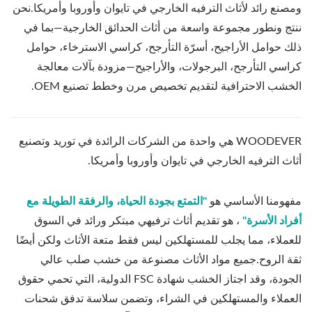
ومصنع رائد لأثاث الترفيه الخارجي في تايوان وأوروبا وأمريكا.نحن
ننتج ونطور مجموعة واسعة من أثاث الحدائق الخارجية—بما في
ذلك حوامل الأراجيح، أسرّة التأرجح، كراسي الاسترخاء، حوامل
كراسي التأرجح، البرجولات، والأراجيح—مزودة بآلات معالجة
الخشب الاحترافية لتقديم تخصيص مرن وخطط تصنيع OEM.
WOODEVER هي واحدة من الشركات الرائدة في توريد وتصنيع
أثاث الترفيه الخارجي في تايوان وأوروبا وأمريكا.
مفهومنا الأساسي هو
"التمتع بجودة الحياة، والرفقة الطويلة مع
أفراد الأسرة"
، هو تقديم أثاث ترفيهي مبتكر ورائد في السوق
للعملاء، مما يجلب للمستهلكين ليس فقط متعة الأثاث ولكن أيضًا
ثقة الروح.جميع مواد الأثاث مصنوعة من خشب صلب عالي
الجودة، وقد اجتاز الخشب شهادة FSC الدولية، التي تحمي حقوق
العملاء والمستهلكين في الشراء، وتضمن سلاسة تدفق شحنات