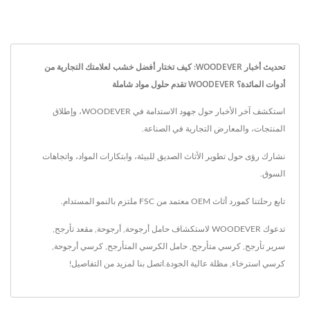
تحديث أخبار WOODEVER: كيف تختار أفضل خشب لعلامتك التجارية من
أدوات المائدة؟ WOODEVER تقدم حلول مواد شاملة
استكشف آخر الأخبار حول جهود الاستدامة في WOODEVER، وإطلاق
المنتجات، والمعارض التجارية في الصناعة.
نشارك رؤى حول تطوير الأثاث الصديق للبيئة، وابتكارات المواد، واتجاهات
السوق.
تابع رحلتنا كمورد أثاث OEM معتمد من FSC ملتزم بالنمو المستدام.
تدعوك WOODEVER لاستكشاف
حامل أرجوحة
,
أرجوحة
,
مقعد تأرجح
,
سرير تأرجح
,
كرسي متأرجح
,
حامل الكرسي المتأرجح
,
كرسي أرجوحة
,
كرسي استرخاء
,
مظلة
عالية الجودة.
اتصل بنا
لمزيد من التفاصيل!