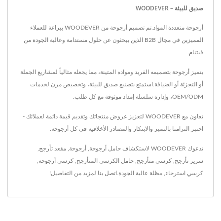
صديق للبيئة – WOODEVER
أرجوحة متعددة المواد.تم تصميم أرجوحة من WOODEVER ببراعة للعملاء
المميزين في مجال B2B الذين يبحثون عن حلول مستدامة وعالية الجودة من
فيتنام.
يتميز أرجوحة بتصميمه الفريد ومواده المتينة، مما يجعله مثالياً لمشاريع الجملة
أو التجزئة أو الضيافة.استمتع بتصنيع صديق للبيئة، وتخصيص مرن لخدمات
OEM/ODM، وإدارة سلسلة إمداد موثوقة مع كل طلب.
تعاون مع WOODEVER لتعزيز عروض منتجاتك وتقديم قيمة دائمة لعملائك -
اختبر التزامنا بالتميز والابتكار والمصادر الأخلاقية في كل أرجوحة.
تدعوك WOODEVER لاستكشاف
حامل أرجوحة
,
أرجوحة
,
مقعد تأرجح
,
سرير تأرجح
,
كرسي متأرجح
,
حامل الكرسي المتأرجح
,
كرسي أرجوحة
,
كرسي استرخاء
,
مظلة
عالية الجودة.
اتصل بنا
لمزيد من التفاصيل!