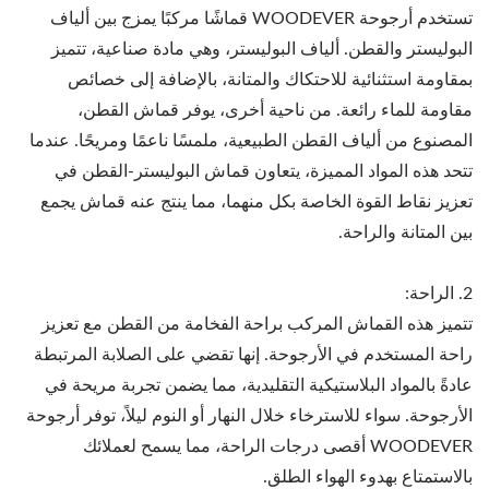
تستخدم أرجوحة WOODEVER قماشًا مركبًا يمزج بين ألياف
البوليستر والقطن. ألياف البوليستر، وهي مادة صناعية، تتميز
بمقاومة استثنائية للاحتكاك والمتانة، بالإضافة إلى خصائص
مقاومة للماء رائعة. من ناحية أخرى، يوفر قماش القطن،
المصنوع من ألياف القطن الطبيعية، ملمسًا ناعمًا ومريحًا. عندما
تتحد هذه المواد المميزة، يتعاون قماش البوليستر-القطن في
تعزيز نقاط القوة الخاصة بكل منهما، مما ينتج عنه قماش يجمع
بين المتانة والراحة.
2. الراحة:
تتميز هذه القماش المركب براحة الفخامة من القطن مع تعزيز
راحة المستخدم في الأرجوحة. إنها تقضي على الصلابة المرتبطة
عادةً بالمواد البلاستيكية التقليدية، مما يضمن تجربة مريحة في
الأرجوحة. سواء للاسترخاء خلال النهار أو النوم ليلاً، توفر أرجوحة
WOODEVER أقصى درجات الراحة، مما يسمح لعملائك
بالاستمتاع بهدوء الهواء الطلق.