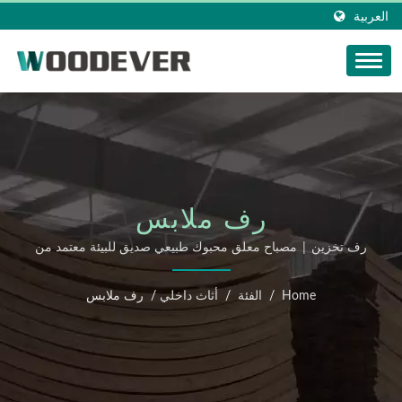
العربية
رف ملابس
رف تخزين | مصباح معلق محبوك طبيعي صديق للبيئة معتمد من
FSC من مصنع منتجات الحياكة المنزلية في فيتنام مع خدمة
تخصيص مرنة عالية.
Home
/
الفئة
/
أثاث داخلي
/
رف ملابس