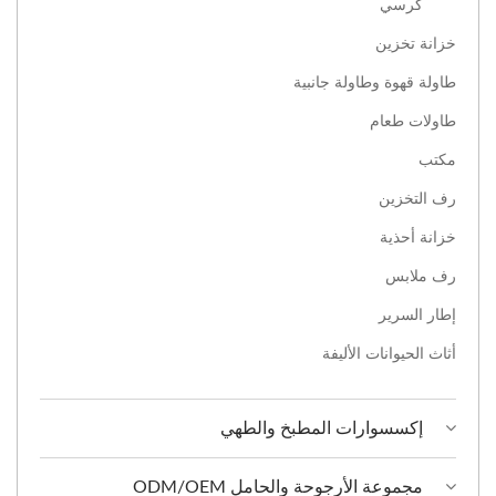
كرسي
خزانة تخزين
طاولة قهوة وطاولة جانبية
طاولات طعام
مكتب
رف التخزين
خزانة أحذية
رف ملابس
إطار السرير
أثاث الحيوانات الأليفة
إكسسوارات المطبخ والطهي
مجموعة الأرجوحة والحامل ODM/OEM