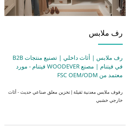
رف ملابس
رف ملابس | أثاث داخلي | تصنيع منتجات B2B
في فيتنام | مصنع WOODEVER فيتنام - مورد
معتمد من FSC OEM/ODM
رفوف ملابس معدنية ثقيلة | تخزين معلق صناعي حديث - أثاث
خارجي خشبي