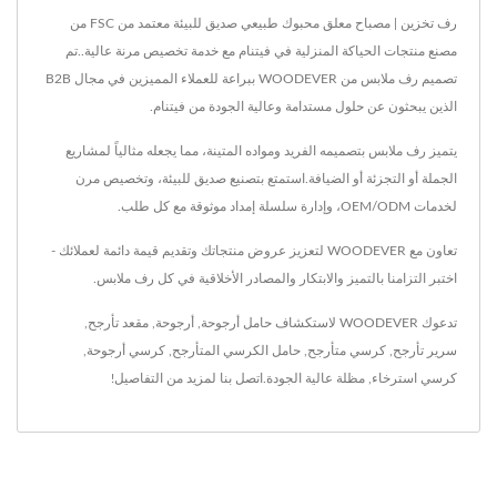
رف تخزين | مصباح معلق محبوك طبيعي صديق للبيئة معتمد من FSC من
مصنع منتجات الحياكة المنزلية في فيتنام مع خدمة تخصيص مرنة عالية..تم
تصميم رف ملابس من WOODEVER ببراعة للعملاء المميزين في مجال B2B
الذين يبحثون عن حلول مستدامة وعالية الجودة من فيتنام.
يتميز رف ملابس بتصميمه الفريد ومواده المتينة، مما يجعله مثالياً لمشاريع
الجملة أو التجزئة أو الضيافة.استمتع بتصنيع صديق للبيئة، وتخصيص مرن
لخدمات OEM/ODM، وإدارة سلسلة إمداد موثوقة مع كل طلب.
تعاون مع WOODEVER لتعزيز عروض منتجاتك وتقديم قيمة دائمة لعملائك -
اختبر التزامنا بالتميز والابتكار والمصادر الأخلاقية في كل رف ملابس.
تدعوك WOODEVER لاستكشاف
حامل أرجوحة
,
أرجوحة
,
مقعد تأرجح
,
سرير تأرجح
,
كرسي متأرجح
,
حامل الكرسي المتأرجح
,
كرسي أرجوحة
,
كرسي استرخاء
,
مظلة
عالية الجودة.
اتصل بنا
لمزيد من التفاصيل!