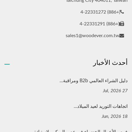
Taichung City 404011, Taiwan
(+886) 4-22331272
(+886) 4-22331291
sales1@woodever.com.tw
أحدث الأخبار
دليل الشراء العالمي B2b ومراقبة...
27 Jul, 2026
اتجاهات التوريد لعيد الميلاد...
18 Jun, 2026
فرص الأعمال الخضراء في عصر الميكروبلاستيك:...