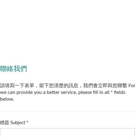
位於越南廚房用具工廠生產，工廠符合
BSCI認證標準，結合當地穩定的FSC認證
原料來源與熟練工匠技術，提供高品質的
廚房配件，同時確保價格具有競爭力。沙
拉碗製造過程中，全面採用經SGS認證的
無毒水性膠，確保每個沙拉碗都符合國際
安全標準。我們為B2B客戶提供靈活的橡
膠木沙拉碗訂製服務，不僅支持材質的多
樣化選擇，還可根據需求進行高度個性化
設計，包括尺寸、形狀、拼接紋理與品牌
Logo的雕刻或印刷。