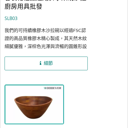
廚房用具批發
準。同時，所有沙拉碗均經過嚴格質量檢
測，品質穩定且可靠。我們作為BSCI認證
SLB03
工廠，在生產過程中注重社會責任與透明
我們的可持續橡膠木沙拉碗以經過FSC認
化管理，並為客戶提供全面的客製化選
證的高品質橡膠木精心製成，其天然木紋
項，包括碗的尺寸、木材種類、外觀設
細膩優雅，深棕色光澤與流暢的圓錐形設
計、拼接樣式及表面處理。您還可選擇品
計完美融合，呈現出獨特的自然美感與極
牌專屬的LOGO雕刻與客製化包裝設計，
高的實用性，無論是用於盛裝沙拉、水
滿足品牌推廣與市場定位的需求。茂禾致
細節
果，還是作為餐桌裝飾，均能提升空間品
力於為餐廳供應商、家庭用品批發商、零
味。橡膠木材質擁有堅韌、耐用、不易變
售品牌及禮贈品公司提供兼具美觀與功能
形等特點，並來自可持續回收資源，環保
的永續木製廚房用具沙拉碗盤，成為您業
又耐久；此外，我們提供相思木作為替代
務更上一層樓的助力。
選項，為客戶呈現更多樣化的沙拉碗設計
風格。我們位於越南的廚房用具製造工廠
通過BSCI認證，依托穩定的供應鏈及越南
勞動力成本優勢，能以極具競爭力的價格