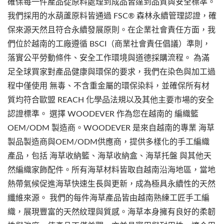
確保每一件產品從原料處理到成品皆達到品質與安全標準。
我們採用的水葫蘆原料皆通過 FSC® 森林永續管理認證，確
保來源天然且符合永續發展原則。在企業社會責任方面，我
們位於越南的工廠遵循 BSCI（商業社會責任倡議）準則，
落實公平勞動條件、安全工作環境與道德採購流程。 為滿
足全球買家對產品健康與環保的要求，我們在染色與加工過
程中僅使用 無毒、不含重金屬的環保染料，並確保所有材
質均符合歐盟 REACH 化學品法規以及其他主要市場的安全
認證標準。 選擇 WOODEVER 作為您在越南的 編織籃
OEM/ODM 製造商。WOODEVER 是來自越南的專業 海草
製品製造商與OEM/ODM供應商，提供多樣化的手工編織
產品，包括 海草收納籃、海草收納盒、海草托盤 與其他天
然編織家飾配件。所有海草材料皆取自越南沿海地區，當地
熱帶氣候促進海草快速生長與更新，成為極具永續性的天然
纖維來源。 我們的每件海草產品皆由越南熟練工匠手工編
織，展現豐富的天然紋理與質感。海草本身擁有良好的柔韌