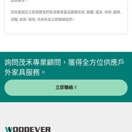
品質要求。
茂禾邀請您立即瀏覽我們各項專業產品服務
吊床
,
鞦韆
,
搖床
,
吊椅
,
躺椅
,
涼棚
,
床架
,
椅架
,
吊床布
並
立即聯絡我們
。
詢問茂禾專業顧問，獲得全方位供應戶
外家具服務。
立即聯絡 !!