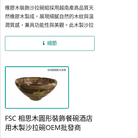
橡膠木裝飾沙拉碗組採用越南產高品質天
然橡膠木製成，展現細膩自然的木紋與溫
潤質感，兼具功能性與美觀。此木製沙拉
碗組專為B2B客戶設計，特別適合餐廳、
酒店與零售品牌，提供高端餐桌擺設選
細節
項。沙拉碗外觀呈圓形，內部曲線流暢，
適合盛裝沙拉、水果、麵包等多種食材。
搭配的人體工學沙拉叉勺設有握柄凹槽，
增強舒適性與操作便利性。所用橡膠木來
自乳膠樹採集天然橡膠後的副產品，屬於
環保可再生資源，並經FSC認證，確保原
材料來源符合可持續發展標準。橡膠木經
過專業的烘乾與加工處理，具備卓越的抗
FSC 相思木圓形裝飾餐碗酒店
變形與抗裂特性，木質結構均勻，硬度適
用木製沙拉碗OEM批發商
中，便於雕刻、切割與表面處理，特別適
合廚房配件的製作。沙拉碗的木質表面經