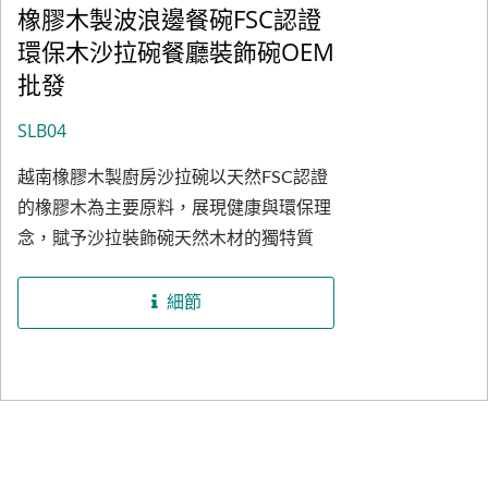
橡膠木製波浪邊餐碗FSC認證
為全球市場提供高品質木製廚房沙拉碗，
環保木沙拉碗餐廳裝飾碗OEM
同時經過嚴格的品質控制流程，確保每件
批發
沙拉碗均符合國際標準及市場需求。針對
B2B客戶，我們提供靈活的客製化服務，
SLB04
涵蓋尺寸、形狀、木材種類與花紋拼接選
越南橡膠木製廚房沙拉碗以天然FSC認證
擇，並支持銑刀雕刻或品牌印刷等多元化
的橡膠木為主要原料，展現健康與環保理
訂製選項，適用於家庭、酒店、餐廳及高
念，賦予沙拉裝飾碗天然木材的獨特質
端禮贈品市場。木製沙拉碗生產過程中使
感。橡膠木作為可再生資源，不僅具有細
用符合SGS認證的無毒水性膠水，致力於
膩的木紋與高耐用性，經過專業處理後，
用戶健康與環境保護，同時提供環保包裝
細節
還擁有卓越的硬度與穩定性，具備抗菌、
選項以滿足全球市場對可持續產品日益增
防潮的優勢，特別適合日常高頻使用的廚
長的需求。憑藉越南工廠強大的生產能力
房環境。木製沙拉碗採用精密拼接工藝，
與專業技術，我們可快速完成大批量訂單
融合光滑的拋光處理與流線型弧形設計，
的交付，為分銷商、零售商、品牌商、採
內壁平整無瑕，既提升使用體驗，也突顯
購商及禮贈品客戶提供穩定可靠的解決方
沙拉碗的工藝美感。橡膠木沙拉碗由我們
案，幫助業務成功發展。