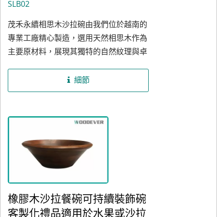
SLB02
專業打磨並塗上防潮塗層，採用SGS認證
茂禾永續相思木沙拉碗由我們位於越南的
的環保無毒水膠，全面符合國際安全標
專業工廠精心製造，選用天然相思木作為
準。這款多功能木製沙拉碗是餐廳、酒店
主要原材料，展現其獨特的自然紋理與卓
及度假村餐桌的理想選擇，也適合在百貨
越的耐用性。碗身採用精密的多層木紋拼
商店及家居品牌專賣店中銷售，可作為節
接技術，深淺木色交錯相映，呈現高雅而
慶禮品套裝或企業贈禮、促銷活動使用。
細節
細膩的視覺效果。碗口經過手工精細打
磨，觸感圓潤順滑，配合穩固的碗底設
計，不僅外型美觀，更兼具實用性，是廚
房與餐桌的不二選擇。我們的越南工廠憑
藉當地豐富的木材資源與熟練工藝，為
B2B客戶提供高品質的產品，並以具有競
爭力的價格與穩定的供應鏈滿足全球需
求。所有相思木材料均通過FSC認證，並
橡膠木沙拉餐碗可持續裝飾碗
使用符合SGS標準的無毒水性膠，確保每
客製化禮品適用於水果或沙拉
件木製沙拉碗符合最高的環保與安全標