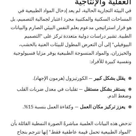
العقلية والإنتاجية
في البيئة التجارية الحالية، لم يعد إدخال المواد الطبيعية في
المساحات السكنية والمكتبية مجرد اعتبار لجمالية التصميم، بل
هو قرار استراتيجي مدعوم بعلم النفس البيئي الصارم والبيانات
الطبية. تشير دراسات دولية متعددة تركز على "التصميم
البيوفيلي" إلى أن التعرض المطول للبيئات الغنية بالخشب،
والخيزران، والمواد المنسوجة الطبيعية يوفر مزايا فسيولوجية
ونفسية كبيرة للأفراد:
يقلل بشكل كبير
— الكورتيزول (هرمون الإجهاد).
يستقر بشكل مستقل
— تقلبات في معدل ضربات القلب
وضغط الدم.
يعزز تركيز مكان العمل
— وكفاءة العمل بنسبة 15%.
تدحض هذه البيانات العلمية مباشرةً الصورة النمطية القائلة بأن
"المواد الطبيعية تحمل قيمة عاطفية فقط." إنها تترجم بنجاح