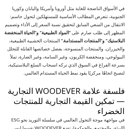
في الأسواق الناضجة للغاية مثل أوروبا وأمريكا واليابان وكوريا
الجنوبية، تتعرض المطالب الأساسية للمستهلكين لتحول حاسم:
الانتقال من السعي السابق لتحقيق نسبة السعر إلى الأداء وتصميم
المظهر إلى طلب صارم على
"المواد الطبيعية" و"الحياة المنخفضة
البلاستيك" و"المنتجات المستدامة."
المنتجات الخشبية الطبيعية،
والخيزران، والمنتجات المنسوجة، بفضل خصائصها القابلة للتحلل
البيولوجي، ومنخفضة الكربون، وغير السامة، وغير الضارة، تملأ
بسرعة الفراغ في السوق الذي تركه انسحاب السلع البلاستيكية،
لتصبح اتجاهًا مركزيًا يقود نمط الحياة المستدام العالمي.
فلسفة علامة WOODEVER التجارية
— تمكين القيمة التجارية للمنتجات
الخضراء
في مواجهة موجة التحول العالمي في سلسلة التوريد نحو ESG
(البيئة، والمجتمع، والحوكمة)، تضع WOODEVER نفسها ليس