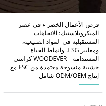
المستدامة｜WOODEVER
كراسي خشبية منسوجة
فرص الأعمال الخضراء في عصر
معتمدة من FSC مع إنتاج
الميكروبلاستيك: الاتجاهات
ODM/OEM شامل
المستقبلية في المواد الطبيعية،
ومعايير ESG، وأنماط الحياة
المستدامة｜WOODEVER كراسي
خشبية منسوجة معتمدة من FSC مع
إنتاج ODM/OEM شامل