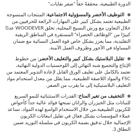
الدورة الطبيعية، محققةً حقاً "صفر نفايات."
التوظيف الأخضر والمسؤولية الاجتماعية:
المنتجات المنسوجة
الطبيعية تعتمد بشكل كبير على المهارات الرائعة للحرفيين.من
خلال التعاون مع ورش النسيج المحلية، تخلق WOODEVER عددًا
كبيرًا من "الوظائف الخضراء" المستقرة في المناطق الريفية
التقليدية، مما يعزز بشكل خاص قوة العمل النسائية مع ضمان
المساواة في الأجور وظروف العمل الآمنة.
تقليل البلاستيك بشكل كبير والتغليف الأخضر:
من خطوط
الإنتاج والتجميع شبه النهائي إلى اللوجستيات الدولية النهائية،
نعتمد بالكامل على تغليف الورق القابل لإعادة التدوير المعتمد من
FSC والمواد اللاصقة الطبيعية، مما يقلل من معدل استخدام مواد
التغليف البلاستيكية إلى ما يقرب من الصفر.
التخفيف من تغير المناخ:
القدرات الاستثنائية للنمو السريع
للنباتات مثل الخيزران والراتان تمنحها فوائد عالية جداً كأحواض
للكربون الطبيعية.من خلال الاستخدام الواسع لهذه المواد، نساعد
عملاء المؤسسات بشكل فعال في تقليل انبعاثات الكربون
الإجمالية خلال تدقيق بصمة الكربون في سلسلة التوريد ضمن
النطاق 3.