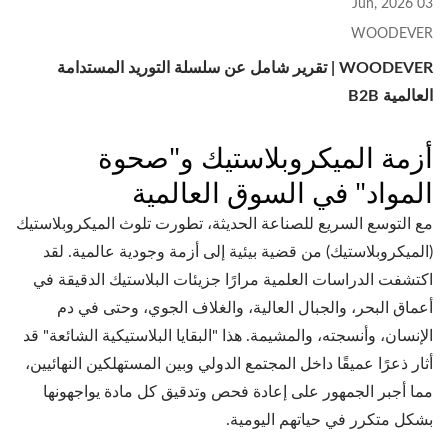
03 Jun, 2026
WOODEVER
WOODEVER | تقرير شامل عن سلسلة التوريد المستدامة
العالمية B2B
أزمة الميكروبلاستيك و"صحوة
المواد" في السوق العالمية
مع التوسع السريع للصناعة الحديثة، تطورت تلوث الميكروبلاستيك
(الميكروبلاستيك) من قضية بيئية إلى أزمة وجودية عالمية. لقد
اكتشفت الدراسات العلمية مرارًا جزيئات البلاستيك الدقيقة في
أعماق البحر، والجبال العالية، والغلاف الجوي، وحتى في دم
الإنسان، وأنسجته، والمشيمة. هذا "البقايا البلاستيكية الشائعة" قد
أثار ذعرًا عميقًا داخل المجتمع الدولي وبين المستهلكين النهائيين،
مما أجبر الجمهور على إعادة فحص وتدقيق كل مادة يواجهونها
بشكل متكرر في حياتهم اليومية.