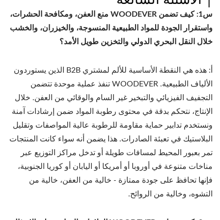
س1: كيف تضمن WOODEVER منع العفن، ومكافحة الحشرات،
واستقرار الجودة للمواد الطبيعية المنسوجة، والخيزران، والخشب
خلال النقل البحري الدولي والتخزين طويل الأمد؟
أ: هذه هي النقطة الأساسية للألم لمشتري B2B الذين يستوردون
الألياف الطبيعية. WOODEVER تنفذ عملية موحدة تتضمن
التجفيف الفيزيائي والتبخير غير السام والوقائي من العفن. خلال
الإنتاج، نتحكم بدقة في محتوى رطوبة المواد ضمن إرشادات آمنة
ونستخدم تدابير حماية مقاومة للرطوبة عالية المواصفات وتقليل
البلاستيك في تعبئة الصادرات. هذا يضمن أنه سواء كانت المنتجات
تمر بعبور المحيط لمسافات طويلة أو تدخل مراكز التوزيع عبر
مناخات متنوعة في أوروبا أو أمريكا أو اليابان أو كوريا الجنوبية،
فإنها تحافظ على جودة ممتازة - خالية من العفن، خالية من
التشوه، وخالية من الروائح.