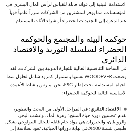
الاستدامة البيئية إلى فوائد قابلة للقياس لرأس المال البشري في
المؤسسات، مما يوفر للمشترين من الشركات مبرراً علمياً قوياً
عند الدعوة إلى التجديدات الخضراء أو شراء الأثاث المستدام.
حوكمة البيئة والمجتمع والحوكمة
الخضراء لسلسلة التوريد والاقتصاد
الدائري
في الساحة التنافسية العالية للتجارة الدولية بين الشركات، لقد
وضعت WOODEVER نفسها باستمرار كمزود شامل لحلول نمط
الحياة المستدامة. تحت إطار ESG، نحن نمارس بنشاط الأعمدة
الأساسية التالية للحوكمة الخضراء:
الاقتصاد الدائري:
في المراحل الأولى من البحث والتطوير،
نقدم "تحسين دورة حياة المنتج." زهرة الماء، وعشب البحر،
والروطان، والخيزران هي مواد خام قابلة للتحلل البيولوجي بشكل
طبيعي بنسبة 100%.في نهاية دوراتها الحياتية، تعود بسلاسة إلى