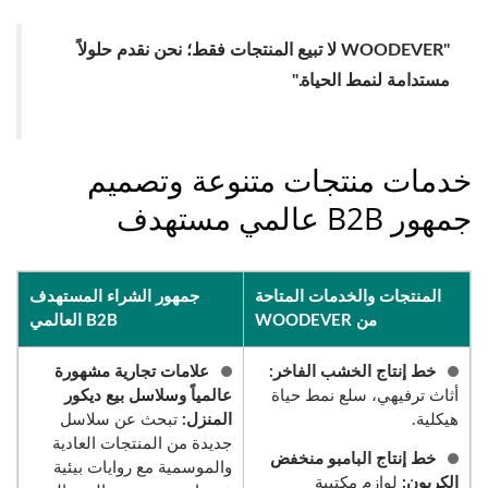
"WOODEVER لا تبيع المنتجات فقط؛ نحن نقدم حلولاً
مستدامة لنمط الحياة."
خدمات منتجات متنوعة وتصميم
جمهور B2B عالمي مستهدف
المنتجات والخدمات المتاحة
جمهور الشراء المستهدف
من WOODEVER
B2B العالمي
خط إنتاج الخشب الفاخر:
علامات تجارية مشهورة
أثاث ترفيهي، سلع نمط حياة
عالمياً وسلاسل بيع ديكور
هيكلية.
المنزل:
تبحث عن سلاسل
جديدة من المنتجات العادية
خط إنتاج البامبو منخفض
والموسمية مع روايات بيئية
الكربون:
لوازم مكتبية