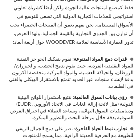
فقط كمصنع لمنتجات عالية الجودة ولكن أيضًا كشريك تعاوني
استراتيجي للعلامات التجارية الدولية التي تسعى للتوسع في
الأسواق المستدامة. نحن نفهم بعمق أن المنتجات الخضراء يجب
أن توازن بين الجدوى التجارية والقيمة الجمالية. ولهذا الغرض،
تدور العمارة الأساسية لعلامة WOODEVER حول أربعة أبعاد:
قدرات دمج المواد المتنوعة:
نقوم بتفكيك الحواجز التقنية
للمواد التقليدية الفردية، حيث نقوم بدمج الخشب، والخيزران/
الروطان، والحياكة العشبية، والمواد المركبة منخفضة الكربون
بدقة لإنشاء منتجات عبر الحدود تتمتع بالاستقرار الهيكلي والغنى
في الطبقات.
رؤى بيانات السوق العالمية:
نتتبع باستمرار اللوائح البيئية
الدولية (مثل لائحة إزالة الغابات في الاتحاد الأوروبي، EUDR)
وديناميكيات السوق النهائية، ونساعد العملاء في اختراق الفرص
السوقية بدقة خلال مرحلة البحث والتطوير المبكرة.
تجارب نمط الحياة الفاخرة:
نصر على دمج الجمال الريفي
للطبيعة مع الحرفية الحديثة الراقية، مما يسمح للمنتجات