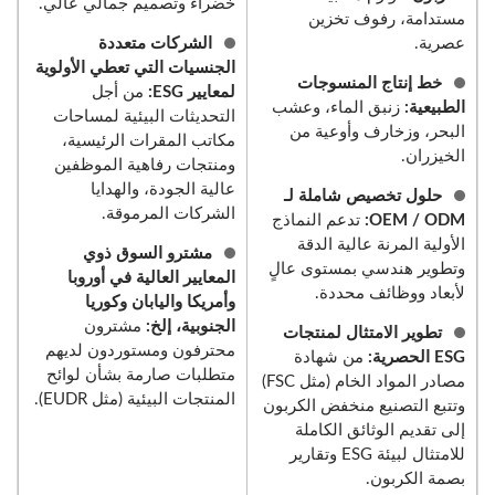
خضراء وتصميم جمالي عالي.
مستدامة، رفوف تخزين
عصرية.
الشركات متعددة
الجنسيات التي تعطي الأولوية
خط إنتاج المنسوجات
لمعايير ESG:
من أجل
الطبيعية:
زنبق الماء، وعشب
التحديثات البيئية لمساحات
البحر، وزخارف وأوعية من
مكاتب المقرات الرئيسية،
الخيزران.
ومنتجات رفاهية الموظفين
عالية الجودة، والهدايا
حلول تخصيص شاملة لـ
الشركات المرموقة.
OEM / ODM:
تدعم النماذج
الأولية المرنة عالية الدقة
مشترو السوق ذوي
وتطوير هندسي بمستوى عالٍ
المعايير العالية في أوروبا
لأبعاد ووظائف محددة.
وأمريكا واليابان وكوريا
الجنوبية، إلخ:
مشترون
تطوير الامتثال لمنتجات
محترفون ومستوردون لديهم
ESG الحصرية:
من شهادة
متطلبات صارمة بشأن لوائح
مصادر المواد الخام (مثل FSC)
المنتجات البيئية (مثل EUDR).
وتتبع التصنيع منخفض الكربون
إلى تقديم الوثائق الكاملة
للامتثال لبيئة ESG وتقارير
بصمة الكربون.