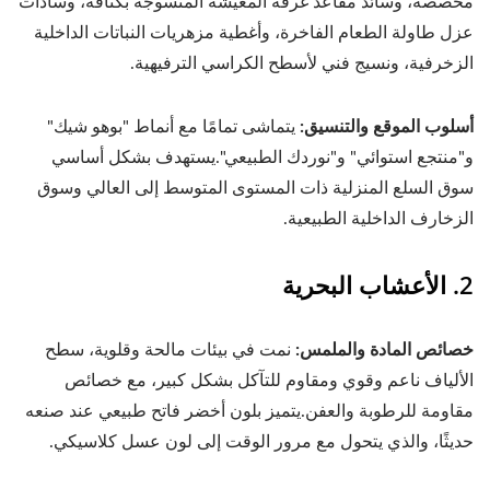
مخصصة، وسائد مقاعد غرفة المعيشة المنسوجة بكثافة، وسادات
عزل طاولة الطعام الفاخرة، وأغطية مزهريات النباتات الداخلية
الزخرفية، ونسيج فني لأسطح الكراسي الترفيهية.
أسلوب الموقع والتنسيق:
يتماشى تمامًا مع أنماط "بوهو شيك"
و"منتجع استوائي" و"نوردك الطبيعي".يستهدف بشكل أساسي
سوق السلع المنزلية ذات المستوى المتوسط إلى العالي وسوق
الزخارف الداخلية الطبيعية.
2. الأعشاب البحرية
خصائص المادة والملمس:
نمت في بيئات مالحة وقلوية، سطح
الألياف ناعم وقوي ومقاوم للتآكل بشكل كبير، مع خصائص
مقاومة للرطوبة والعفن.يتميز بلون أخضر فاتح طبيعي عند صنعه
حديثًا، والذي يتحول مع مرور الوقت إلى لون عسل كلاسيكي.