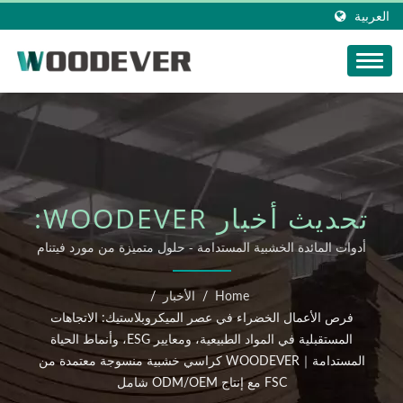
العربية
تحديث أخبار WOODEVER:
فرص الأعمال الخضراء في
أدوات المائدة الخشبية المستدامة - حلول متميزة من مورد فيتنام
｜دليل إمدادات مصنع المنتجات المنسوجة في فيتنام 2025 ODM
عصر الميكروبلاستيك:
OEM
Home
/
الأخبار
/
الاتجاهات المستقبلية في
فرص الأعمال الخضراء في عصر الميكروبلاستيك: الاتجاهات
المستقبلية في المواد الطبيعية، ومعايير ESG، وأنماط الحياة
المواد الطبيعية، ومعايير
المستدامة｜WOODEVER كراسي خشبية منسوجة معتمدة من
FSC مع إنتاج ODM/OEM شامل
ESG، وأنماط الحياة