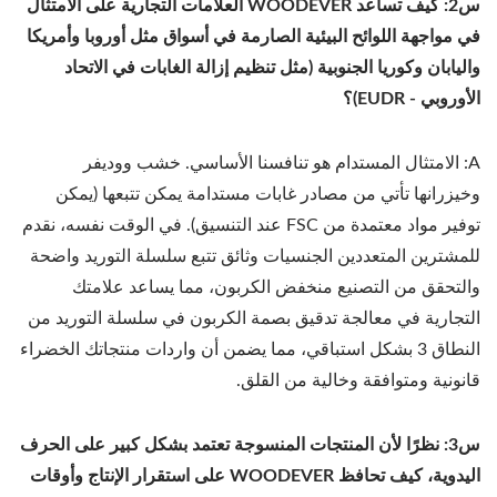
س2: كيف تساعد WOODEVER العلامات التجارية على الامتثال
في مواجهة اللوائح البيئية الصارمة في أسواق مثل أوروبا وأمريكا
واليابان وكوريا الجنوبية (مثل تنظيم إزالة الغابات في الاتحاد
الأوروبي - EUDR)؟
A: الامتثال المستدام هو تنافسنا الأساسي. خشب ووديفر
وخيزرانها تأتي من مصادر غابات مستدامة يمكن تتبعها (يمكن
توفير مواد معتمدة من FSC عند التنسيق). في الوقت نفسه، نقدم
للمشترين المتعددين الجنسيات وثائق تتبع سلسلة التوريد واضحة
والتحقق من التصنيع منخفض الكربون، مما يساعد علامتك
التجارية في معالجة تدقيق بصمة الكربون في سلسلة التوريد من
النطاق 3 بشكل استباقي، مما يضمن أن واردات منتجاتك الخضراء
قانونية ومتوافقة وخالية من القلق.
س3: نظرًا لأن المنتجات المنسوجة تعتمد بشكل كبير على الحرف
اليدوية، كيف تحافظ WOODEVER على استقرار الإنتاج وأوقات