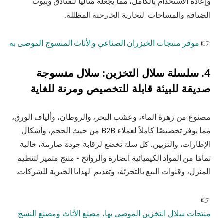
وإعادة الاستخدام بالكامل، مما يجعله مثاليًا للفنادق وبيوت
الضيافة والمساحات التجارية الخارجية المظللة.
👉
موفر منتجات الخيزران الصناعي والأثاث المنسوج الموصى به
4. سلسلة سلال التخزين: سلال منسوجة
صديقة للبيئة قابلة للتخصيص ومرنة للغاية
مصنوع من زهرة الماء، وعشب البحر، والروطان، وألياف الورق،
مما يوفر تخصيصًا كاملاً لعملاء B2B من حيث الحجم، وأشكال
الإطارات، والتزيين. كل سلة تخضع لرقابة جودة صارمة، خالية
تمامًا من المواد الكيميائية الضارة والروائح - منتج متميز لتنظيم
المنزل، وقنوات البيع بالتجزئة، وتقديم الهدايا الخيرية للشركات.
👉
منتجات سلال التخزين الموصى بها، مصنع الأثاث ومصنع النسج