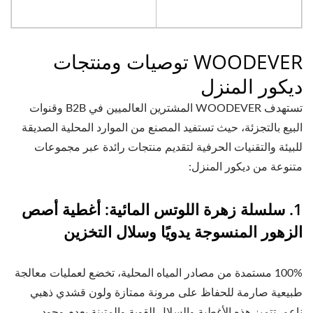
WOODEVER توصيات ومنتجات
ديكور المنزل
تستهدف WOODEVER المشترين العالميين في B2B وقنوات
البيع بالتجزئة، حيث تستفيد المصنع من الموارد المحلية الصديقة
للبيئة والتقنيات الحرفية لتقديم منتجات رائدة عبر مجموعات
متنوعة من ديكور المنزل:
1. سلسلة زهرة اللوتس المائية: أغطية أصص
الزهور المنسوجة يدويًا وسلال التخزين
100% مستمدة من مصادر المياه المحلية، تخضع لعمليات معالجة
طبيعية صارمة للحفاظ على مرونة ممتازة ولون قشدي ذهبي
ناعم. تتميز هذه الأغطية والسلال القوية والمتينة بعدم وجود