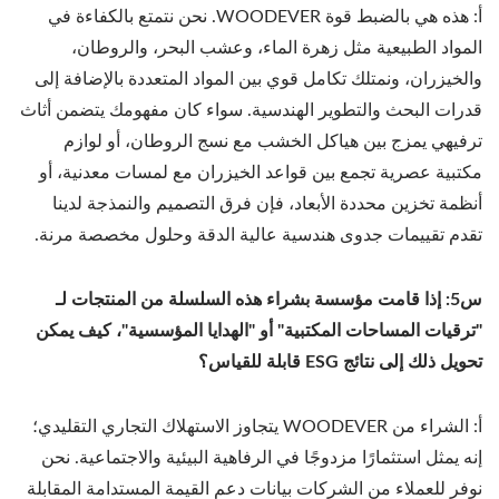
أ: هذه هي بالضبط قوة WOODEVER. نحن نتمتع بالكفاءة في
المواد الطبيعية مثل زهرة الماء، وعشب البحر، والروطان،
والخيزران، ونمتلك تكامل قوي بين المواد المتعددة بالإضافة إلى
قدرات البحث والتطوير الهندسية. سواء كان مفهومك يتضمن أثاث
ترفيهي يمزج بين هياكل الخشب مع نسج الروطان، أو لوازم
مكتبية عصرية تجمع بين قواعد الخيزران مع لمسات معدنية، أو
أنظمة تخزين محددة الأبعاد، فإن فرق التصميم والنمذجة لدينا
تقدم تقييمات جدوى هندسية عالية الدقة وحلول مخصصة مرنة.
س5: إذا قامت مؤسسة بشراء هذه السلسلة من المنتجات لـ
"ترقيات المساحات المكتبية" أو "الهدايا المؤسسية"، كيف يمكن
تحويل ذلك إلى نتائج ESG قابلة للقياس؟
أ: الشراء من WOODEVER يتجاوز الاستهلاك التجاري التقليدي؛
إنه يمثل استثمارًا مزدوجًا في الرفاهية البيئية والاجتماعية. نحن
نوفر للعملاء من الشركات بيانات دعم القيمة المستدامة المقابلة