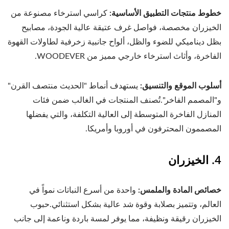
خطوط منتجات التطبيق الأساسية:
كراسي استرخاء مصنوعة من
الخيزران مخصصة، فواصل غرف عتيقة عالية الجودة، مصابيح
بظل ديناميكي للضوء والظل، ألواح جانبية زخرفية لطاولات القهوة
الفاخرة، وأثاث استرخاء خارجي مميز من WOODEVER.
أسلوب الموقع والتنسيق:
يستهدف أنماط "الحديث منتصف القرن"
و"المصمم الفاخر".تُصنف المنتجات في الغالب ضمن فئات
المنازل الفاخرة المتوسطة إلى العالية التكلفة، والتي يفضلها
المصممون المحترفون في أوروبا وأمريكا.
4. الخيزران
خصائص المادة والملمس:
واحدة من أسرع النباتات نمواً في
العالم، وتتميز بصلابة وقوة شد عالية بشكل استثنائي.حبوب
الخيزران رقيقة ونظيفة، مما يوفر لمسة باردة وناعمة إلى جانب