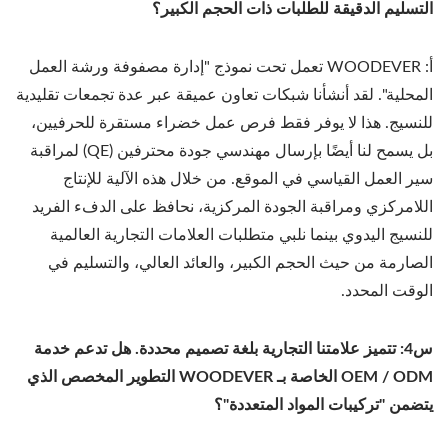
التسليم الدقيقة للطلبات ذات الحجم الكبير؟
أ: WOODEVER تعمل تحت نموذج "إدارة مصفوفة ورشة العمل
المحلية". لقد أنشأنا شبكات تعاون عميقة عبر عدة تجمعات تقليدية
للنسيج. هذا لا يوفر فقط فرص عمل خضراء مستقرة للحرفيين،
بل يسمح لنا أيضًا بإرسال مهندسي جودة محترفين (QE) لمراقبة
سير العمل القياسي في الموقع. من خلال هذه الآلية للإنتاج
اللامركزي ومراقبة الجودة المركزية، نحافظ على الدفء الفريد
للنسيج اليدوي بينما نلبي متطلبات العلامات التجارية العالمية
الصارمة من حيث الحجم الكبير، والعائد العالي، والتسليم في
الوقت المحدد.
س4: تتميز علامتنا التجارية بلغة تصميم محددة. هل تدعم خدمة
OEM / ODM الخاصة بـ WOODEVER التطوير المخصص الذي
يتضمن "تركيبات المواد المتعددة"؟