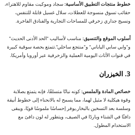
خطوط منتجات التطبيق الأساسية:
سجاد وموكيت مقاوم للاهتراء،
حقائب تسوق منسوجة للعطلات، سلال غسيل قابلة للتنفس،
ونسيج جداري زخرفي للمساحات التجارية والفنادق الفاخرة.
أسلوب الموقع والتنسيق:
مناسب لأساليب "الحد الأدنى الحديث"
و"وابي سابي الياباني" و"منتجع ساحلي".تتمتع بحصة سوقية كبيرة
في قنوات الأثاث اليومية العملية والزخرفية عبر أوروبا وأمريكا.
3. الخيزران
خصائص المادة والملمس:
كونه نباتًا متسلقًا، فإنه يتمتع بصلابة
وقوة هيكلية لا مثيل لهما، مما يسمح له بالانحناء إلى خطوط أنيقة
وسلسة بعد التسخين بالبخار.يوفر إحساسًا ملموسًا قويًا، ويبقى
دافئًا في الشتاء وباردًا في الصيف، ويتطور له لون دافئ مع
الاستخدام المطول.