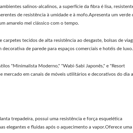
mbientes salinos-alcalinos, a superfície da fibra é lisa, resistent
nerentes de resistência à umidade e à mofo.Apresenta um verde 
 um amarelo mel clássico com o tempo.
e carpetes tecidos de alta resistência ao desgaste, bolsas de via
em decorativa de parede para espaços comerciais e hotéis de luxo.
ilos "Minimalista Moderno," "Wabi-Sabi Japonês," e "Resort
de mercado em canais de móveis utilitários e decorativos do dia a
ta trepadeira, possui uma resistência e força esquelética
has elegantes e fluidas após o aquecimento a vapor.Oferece uma