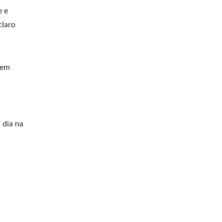
e e
claro
gem
 dia na