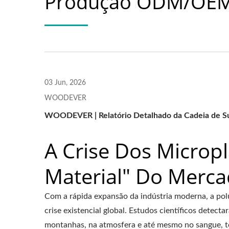
Produção ODM/OEM 
Pérgola Com Sombrinha
Supor
Ajustável De Metal
03 Jun, 2026
WOODEVER
WOODEVER | Relatório Detalhado da Cadeia de Su
A Crise Dos Micropl
Material" Do Merca
Com a rápida expansão da indústria moderna, a pol
crise existencial global. Estudos científicos detec
montanhas, na atmosfera e até mesmo no sangue, te