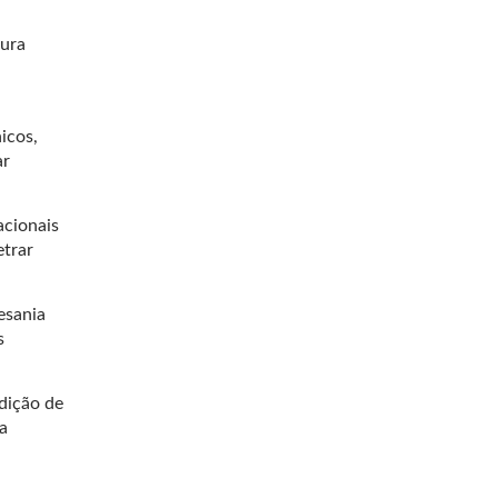
tura
icos,
ar
cionais
etrar
esania
s
adição de
a