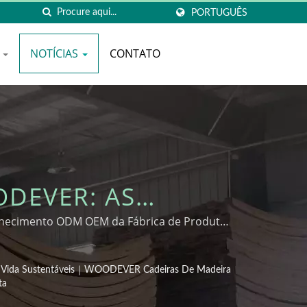
PORTUGUÊS
O
NOTÍCIAS
CONTATO
ODEVER: AS
S NA ERA DOS
ornecimento ODM OEM da Fábrica de Produtos
S EM MATERIAIS
s De Vida Sustentáveis｜WOODEVER Cadeiras De Madeira
USTENTÁVEIS｜
ta