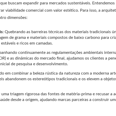
is que buscam expandir para mercados sustentáveis. Entendemos
 viabilidade comercial com valor estético. Para isso, a arquite
tro dimensões:
s:
Quebrando as barreiras técnicas dos materiais tradicionais ún
agem de grama e materiais compostos de baixo carbono para cri
 estáveis e ricos em camadas.
nhando continuamente as regulamentações ambientais interna
 e as dinâmicas do mercado final, ajudamos os clientes a pen
nicial de pesquisa e desenvolvimento.
ndo em combinar a beleza rústica da natureza com a moderna art
is abandonem os estereótipos tradicionais e os elevem a objeto
r uma triagem rigorosa das fontes de matéria-prima e recusar a 
 saúde desde a origem, ajudando marcas parceiras a construir um