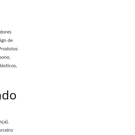
idores
ign de
Produtos
bono,
ásticos,
ndo
ça),
rceiro