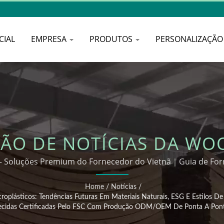
CIAL
EMPRESA
PRODUTOS
PERSONALIZAÇÃ
ÃO DE NOTÍCIAS DA WO
ES DE NEGÓCIOS VERDE
s – Soluções Premium do Fornecedor do Vietnã｜Guia de F
Tecidos do Vietnã 2025
S: TENDÊNCIAS FUTURA
Home
/
Notícias
/
roplásticos: Tendências Futuras Em Materiais Naturais, ESG E Estilo
SG E ESTILOS DE VIDA S
ecidas Certificadas Pelo FSC Com Produção ODM/OEM De Ponta A Pon