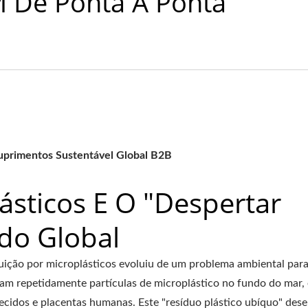
De Ponta A Ponta
Pérgola Com Sombri
te De Rede De Aço Para
Ajustável De Meta
Exterior
primentos Sustentável Global B2B
ásticos E O "Despertar
do Global
uição por microplásticos evoluiu de um problema ambiental par
taram repetidamente partículas de microplástico no fundo do mar,
cidos e placentas humanas. Este "resíduo plástico ubíquo" de