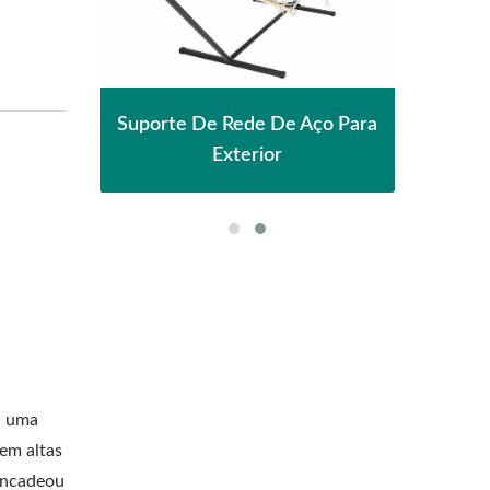
nha
P
Suporte De Rede De Aço Para
l
Exterior
a uma
 em altas
sencadeou