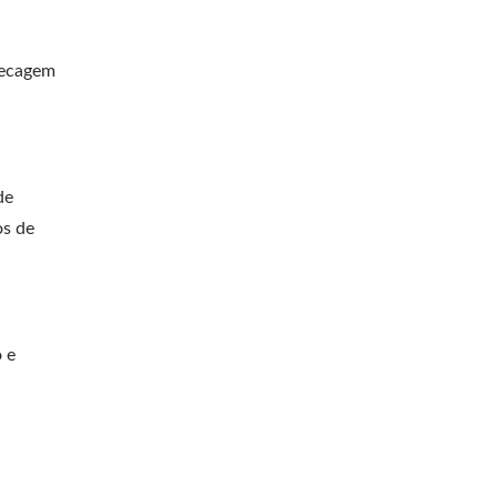
 secagem
l
de
os de
 e