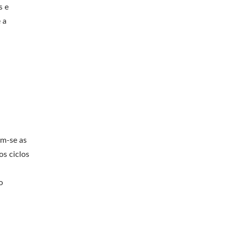
s e
 a
am-se as
os ciclos
o