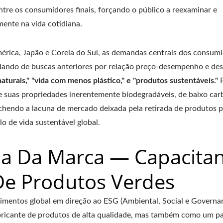
tre os consumidores finais, forçando o público a reexaminar e
ente na vida cotidiana.
ica, Japão e Coreia do Sul, as demandas centrais dos consum
dando de buscas anteriores por relação preço-desempenho e des
naturais," "vida com menos plástico," e "produtos sustentáveis."
e suas propriedades inerentemente biodegradáveis, de baixo car
chendo a lacuna de mercado deixada pela retirada de produtos pl
o de vida sustentável global.
a Da Marca — Capacita
De Produtos Verdes
imentos global em direção ao ESG (Ambiental, Social e Governan
cante de produtos de alta qualidade, mas também como um pa