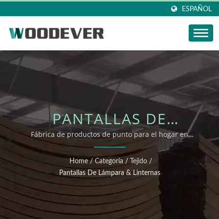
ESPAÑOL
PANTALLAS DE
LÁMPARA & LINTERNAS
Fábrica de productos de punto para el hogar en
Vietnam con pantallas de lámpara naturales
certificadas por FSC, ecológicas, con un servicio integral
Home
/
Categoría
/
Tejido
/
de personalización altamente flexible.
Pantallas De Lámpara & Linternas