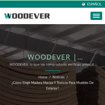
ESPAÑOL
WOODEVER |
ACTUALIZACIONES DE
WOODEVER: lo que los compradores verifican antes de
solicitar soporte OEM/ODM
OEM/ODM DE MUEBLES
Home
/
Noticias
/
DE EXTERIOR
¿Cómo Elegir Madera Maciza Y Troncos Para Muebles De
Exterior?