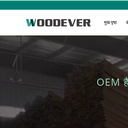
मुख पृष्ठ
OEM है