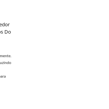
cedor
os Do
amente.
duzindo
para