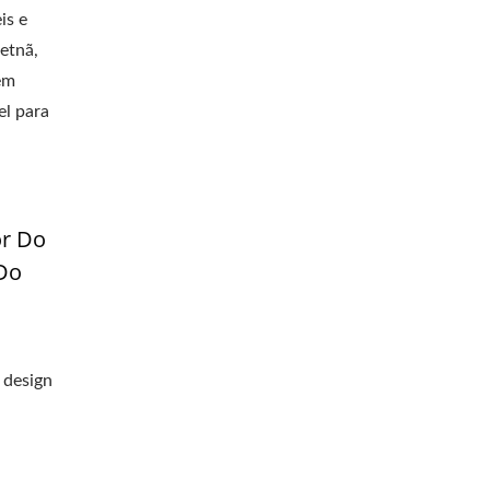
is e
etnã,
em
el para
or Do
Do
 design