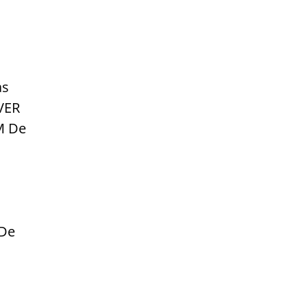
as
VER
M De
 De