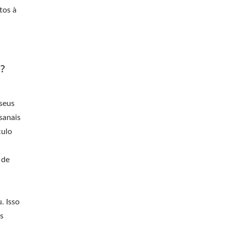
tos à
e?
 seus
sanais
culo
 de
. Isso
s