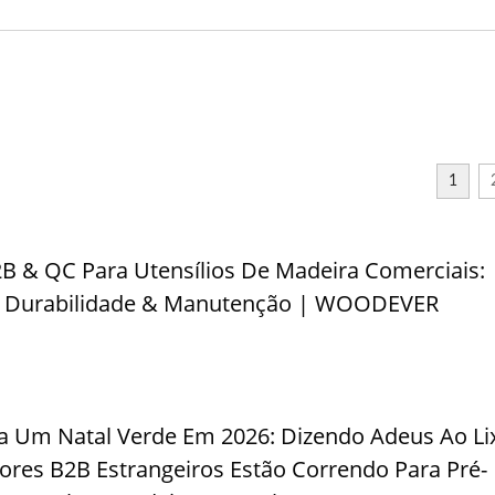
Pérgola Com Sombri
te De Rede De Aço Para
Ajustável De Meta
Exterior
1
2B & QC Para Utensílios De Madeira Comerciais:
e, Durabilidade & Manutenção | WOODEVER
a Um Natal Verde Em 2026: Dizendo Adeus Ao Li
es B2B Estrangeiros Estão Correndo Para Pré-