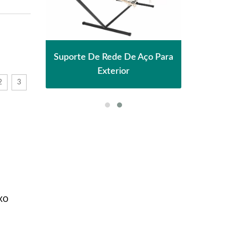
nha
P
Suporte De Rede De Aço Para
l
Exterior
2
3
xo