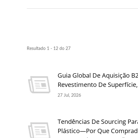
Pérgola Com Sombrinha
Supor
Ajustável De Metal
Resultado 1 - 12 do 27
Guia Global De Aquisição B
Revestimento De Superfíci
27 Jul, 2026
Tendências De Sourcing Par
Plástico—Por Que Comprador