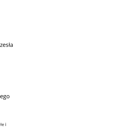
zesła
nego
łe i