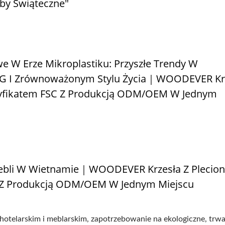
by Świąteczne"
e W Erze Mikroplastiku: Przyszłe Trendy W
ESG I Zrównoważonym Stylu Życia｜WOODEVER Kr
tyfikatem FSC Z Produkcją ODM/OEM W Jednym
bli W Wietnamie｜WOODEVER Krzesła Z Plecio
 Z Produkcją ODM/OEM W Jednym Miejscu
otelarskim i meblarskim, zapotrzebowanie na ekologiczne, trwa