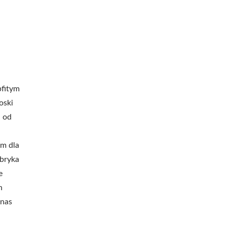
bfitym
oski
u od
em dla
bryka
e
h
 nas