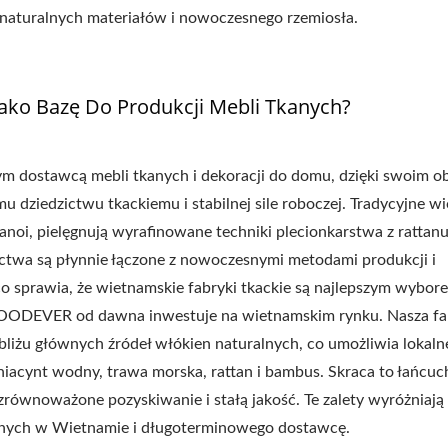
, naturalnych materiałów i nowoczesnego rzemiosła.
ko Bazę Do Produkcji Mebli Tkanych?
m dostawcą mebli tkanych i dekoracji do domu, dzięki swoim o
dziedzictwu tkackiemu i stabilnej sile roboczej. Tradycyjne wi
Hanoi, pielęgnują wyrafinowane techniki plecionkarstwa z rattan
zictwa są płynnie łączone z nowoczesnymi metodami produkcji i
 sprawia, że wietnamskie fabryki tkackie są najlepszym wybor
OODEVER od dawna inwestuje na wietnamskim rynku. Nasza fa
obliżu głównych źródeł włókien naturalnych, co umożliwia lokaln
hiacynt wodny, trawa morska, rattan i bambus. Skraca to łańcuc
zrównoważone pozyskiwanie i stałą jakość. Te zalety wyróżniają
anych w Wietnamie i długoterminowego dostawcę.