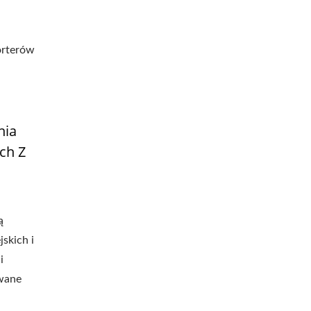
orterów
nia
ch Z
ą
skich i
i
wane