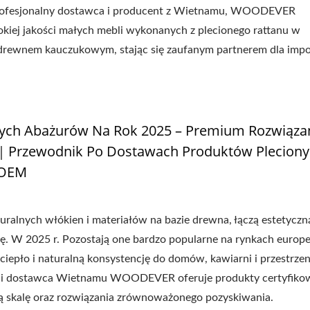
 profesjonalny dostawca i producent z Wietnamu, WOODEVER
okiej jakości małych mebli wykonanych z plecionego rattanu w
 drewnem kauczukowym, stając się zaufanym partnerem dla imp
onych Abażurów Na Rok 2025 – Premium Rozwiąza
Przewodnik Po Dostawach Produktów Pleciony
 OEM
uralnych włókien i materiałów na bazie drewna, łączą estetyczn
ję. W 2025 r. Pozostają one bardzo popularne na rynkach europej
iepło i naturalną konsystencję do domów, kawiarni i przestrzen
nt i dostawca Wietnamu WOODEVER oferuje produkty certyfiko
 skalę oraz rozwiązania zrównoważonego pozyskiwania.