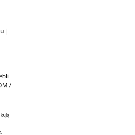
omu｜
bli
DM /
ukują
,