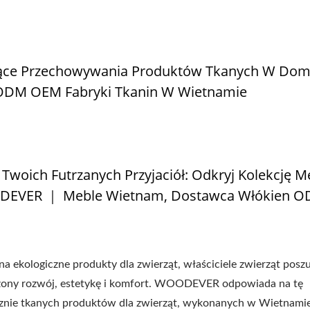
zące Przechowywania Produktów Tkanych W D
ODM OEM Fabryki Tkanin W Wietnamie
woich Futrzanych Przyjaciół: Odkryj Kolekcję Me
ODEVER ｜ Meble Wietnam, Dostawca Włókien O
a ekologiczne produkty dla zwierząt, właściciele zwierząt posz
żony rozwój, estetykę i komfort. WOODEVER odpowiada na tę
ęcznie tkanych produktów dla zwierząt, wykonanych w Wietnamie