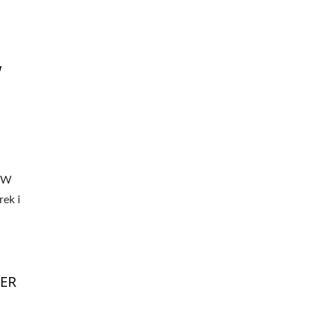
W
. W
ek i
VER