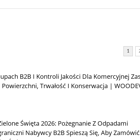
Metalowa Regulowa
lowy Stojak Na Hamak
Pergola Przeciwsłone
Ogrodowy
1
upach B2B I Kontroli Jakości Dla Komercyjnej Za
a Powierzchni, Trwałość I Konserwacja | WOODE
ielone Święta 2026: Pożegnanie Z Odpadami
raniczni Nabywcy B2B Spieszą Się, Aby Zamówić