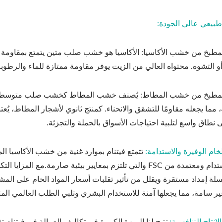
ولا مظلة شمسية قابلة
حامل أرجوحة خارجية من 
للتعديل من المعدن
لمطبخ من خشب الأكاسيا: الأكاسيا هو خشب صلب متين يتمتع بمقاومة ا
 التشوه. محتواه العالي من الزيت يوفر مقاومة ممتازة للماء والرطوبة،
لمطبخ من خشب المطاط: يُصنف خشب المطاط كخشب صلب متوسط، ويظهر 
، مما يجعله مقاومًا للتشقق والانحناء. كمنتج ثانوي لأشجار المطاط، يُعتبر
ى نطاق واسع لتلبية احتياجات الأسواق بالجملة والتجزئة.
تتمتع فيتنام بموارد غنية من خشب الأكاسيا 
بشكل مستدام ومعتمدة من FSC والتي تلتزم بمعايير بيئية صارم
سلة إمداد مستقرة ويقلل من تأثير تقلبات أسعار المواد الخام على الم
ير سامة، مما يجعلها آمنة للاستخدام البشري وتلبي الطلب العالمي الم