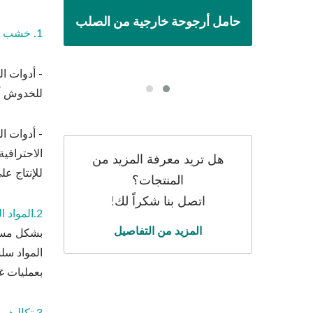
لة
برج
حامل أرجوحة خارجية من الصلب
1. خشب طبيعي عالي الجودة:
- أدوات ا
للخدوش أو
- أدوات ا
الاحترافية
هل تريد معرفة المزيد من
للإنتاج عل
المنتجات؟
اتصل بنا شكراً لك!
2.المواد الخام الوفيرة والاستدامة:
المزيد من التفاصيل
المواد سل
بعمليات غ