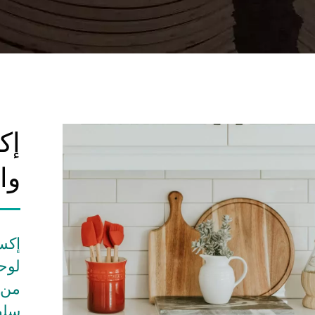
إك
وا
إكس
لوح
من 
سلط