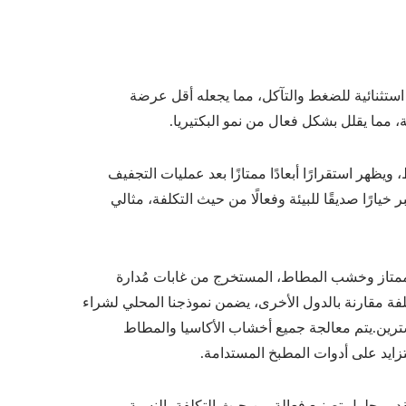
برجولا مظلة شمسية قابلة
الصلب
للتعديل من المعدن
ستثنائية للضغط والتآكل، مما يجعله أقل عرضة
 مما يقلل بشكل فعال من نمو البكتيريا.
استقرارًا أبعادًا ممتازًا بعد عمليات التجفيف
 خيارًا صديقًا للبيئة وفعالًا من حيث التكلفة، مثالي
الممتاز وخشب المطاط، المستخرج من غابات مُدارة
ة.مع المزايا التكلفة مقارنة بالدول الأخرى، يضمن نموذجنا المحلي لشراء
شترين.يتم معالجة جميع أخشاب الأكاسيا والمطاط
تزايد على أدوات المطبخ المستدامة.