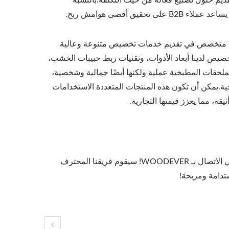
 تقديم حلول تصنيع فعالة من حيث التكلفة.بالنسبة
ق أقصى هوامش ربح.
مصنع أدوات المطبخ الفيتنامي الخاص بـ WOODEVER متخصص في تقديم خدمات تخصيص متنوعة وعالية
خصيص لدينا أبعاد الأدوات، وتقنيات ربط حبيبات الخشب،
ملحقات المطبخية عملية ولكنها أيضًا جمالية وشخصية،
جية.يمكن أن تكون هذه المنتجات المتعددة الاستخدامات
قة، مما يعزز قيمتها التجارية.
إذا كنت تبحث عن مصنع موثوق وأفضل في أدوات المطبخ الفيتنامية، فلا تتردد في الاتصال بـ WOODEVER! سيقوم فريقنا المحترف
تدامة ومربحة!