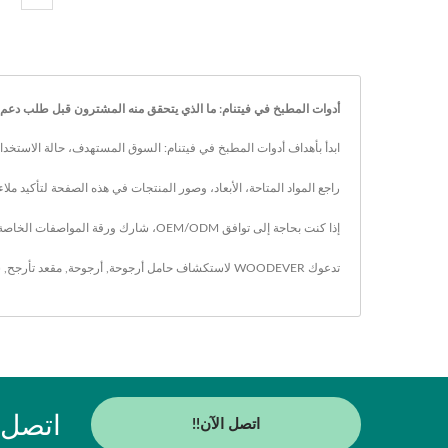
أدوات المطبخ في فيتنام: ما الذي يتحقق منه المشترون قبل طلب دعم OEM/ODM
ابدأ بأهداف أدوات المطبخ في فيتنام: السوق المستهدف، حالة الاستخدام
راجع المواد المتاحة، الأبعاد، وصور المنتجات في هذه الصفحة لتأكيد ملا
إذا كنت بحاجة إلى توافق OEM/ODM، شارك ورقة المواصفات الخاصة بك وأهداف الكمية حتى تتمكن WOODEVER من الرد بخيارات قابلة للتطبيق.
تدعوك WOODEVER لاستكشاف
حامل أرجوحة
,
أرجوحة
,
مقعد تأرجح
,
س
اتصل بـ WOODEVER احصل على إمدادات
اتصل الآن!!