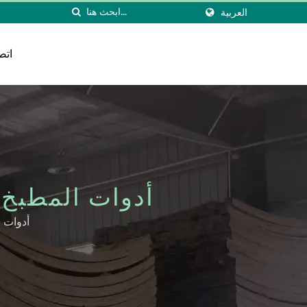
العربية
اتص
أدوات المطبخ في 
أدوات ا