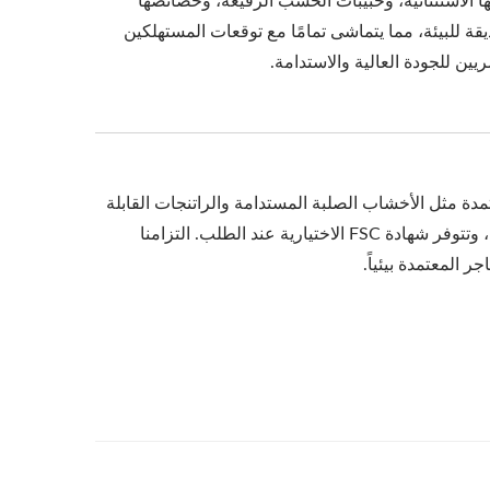
ها الاستثنائية، وحبيبات الخشب الرفيعة، وخصائصها
قة للبيئة، مما يتماشى تمامًا مع توقعات المستهلكين
يين للجودة العالية والاستدامة.
يقة للبيئة ومعتمدة مثل الأخشاب الصلبة المستدامة والراتنجات القابلة
لإعادة التدوير. تتوافق المنتجات مع المعايير الدولية بما في ذلك ROHS وREACH، وتتوفر شهادة FSC الاختيارية عند الطلب. التزامنا
 المعتمدة بيئياً.