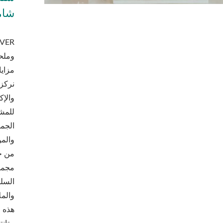
شام
وملح
مزايا
نركز 
والإك
للمش
الجمل
والمو
من خ
مجموع
السلط
والمل
هذه 