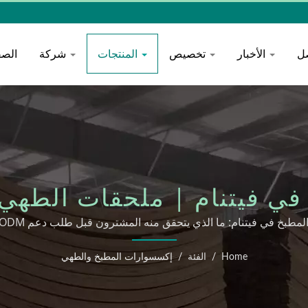
ل
الأخبار
تخصيص
المنتجات
شركة
الصف
فيتنام | ملحقات الطهي OODEVER
لمطبخ في فيتنام: ما الذي يتحقق منه المشترون قبل طلب دعم OEM/ODM
Home
/
الفئة
/
إكسسوارات المطبخ والطهي