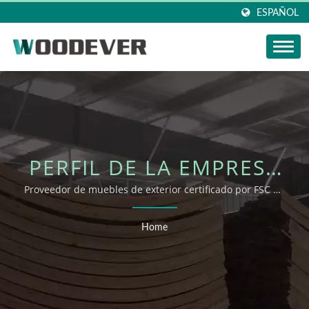
ESPAÑOL
PERFIL DE LA EMPRESA
| WOODEVER
Proveedor de muebles de exterior certificado por FSC de
Vietnam en quien confiar.
INDUSTRIAL CO., LTD.
Home