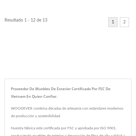
Resultado 1 - 12 de 13
1
2
Proveedor De Muebles De Exterior Certificado Por FSC De
Vietnam En Quien Confiar.
WOODEVER combina décadas de artesanía con estándares modernos
de producción y sostenibilidad.
Nuestra fábrica está certificada por FSC y aprobada por ISO 9001,
produciendo muebles de exterior y decoración de fibra de alta calidad a