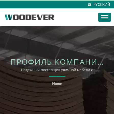
РУССКИЙ
ПРОФИЛЬ КОМПАНИИ
| WOODEVER
Надежный поставщик уличной мебели с
сертификатом FSC во Вьетнаме
INDUSTRIAL CO., LTD.
Home