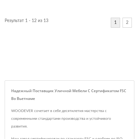
Результат 1 - 12 из 13
1
2
Надежный Поставщик Уличной Мебели С Сертификатом FSC
Во Вьетнаме
WOODEVER сочетает в себе десятилетия мастерства с
современными стандартами производства и устойчивого
развития.
Наш завод сертифицирован по стандарту FSC и одобрен по ISO