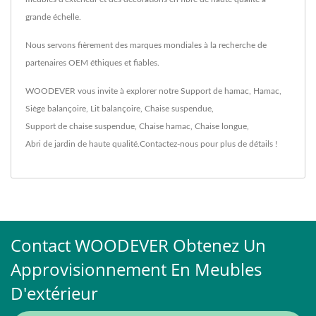
grande échelle.
Nous servons fièrement des marques mondiales à la recherche de
partenaires OEM éthiques et fiables.
WOODEVER vous invite à explorer notre
Support de hamac
,
Hamac
,
Siège balançoire
,
Lit balançoire
,
Chaise suspendue
,
Support de chaise suspendue
,
Chaise hamac
,
Chaise longue
,
Abri de jardin
de haute qualité.
Contactez-nous
pour plus de détails !
Contact WOODEVER Obtenez Un
Approvisionnement En Meubles
D'extérieur