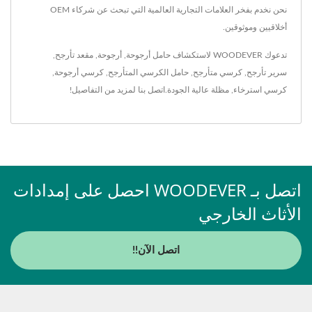
نحن نخدم بفخر العلامات التجارية العالمية التي تبحث عن شركاء OEM
أخلاقيين وموثوقين.
تدعوك WOODEVER لاستكشاف
حامل أرجوحة
,
أرجوحة
,
مقعد تأرجح
,
سرير تأرجح
,
كرسي متأرجح
,
حامل الكرسي المتأرجح
,
كرسي أرجوحة
,
كرسي استرخاء
,
مظلة
عالية الجودة.
اتصل بنا
لمزيد من التفاصيل!
اتصل بـ WOODEVER احصل على إمدادات
الأثاث الخارجي
اتصل الآن!!