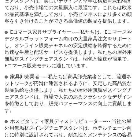
ェアスタンドは、美しいデザインと堅牢な構造を兼ね備え
ており、小売市場での大量購入に最適です。これらは欧米
の品質基準を満たしており、小売ビジネスにより多くの顧
客を引き付けることができる高価値の製品を提供します。
Eコマース家具サプライヤー---- 私たちは、Eコマースや
デジタルプラットフォーム向けの大量家具注文をサポート
し、オンライン販売チャネルの安定供給を確保するために
迅速な生産と配送サービスを提供します。私たちの屋外用
無垢材スイングチェアスタンドは、梱包と輸送が簡単で、
Eコマース販売モデルに適しています。
家具卸売業者---- 私たちは家具卸売業者として、流通ネ
ットワークが円滑に運営されるように、安定した高品質な
製品供給を提供します。私たちの屋外用無垢材スイングチ
ェアスタンドは、市場で人気のあるクラシックなデザイン
を特徴としており、販売パフォーマンスの向上に貢献しま
す。
ホスピタリティ家具ディストリビューター---- 当社の屋
外用無垢材スイングチェアスタンドは、ホテルチェーン向
けに特別に設計されており、耐久性とメンテナンスの容易