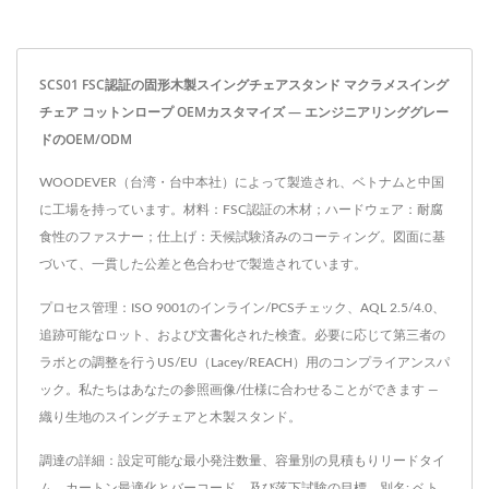
SCS01 FSC認証の固形木製スイングチェアスタンド マクラメスイング
チェア コットンロープ OEMカスタマイズ — エンジニアリンググレー
ドのOEM/ODM
WOODEVER（台湾・台中本社）によって製造され、ベトナムと中国
に工場を持っています。材料：FSC認証の木材；ハードウェア：耐腐
食性のファスナー；仕上げ：天候試験済みのコーティング。図面に基
づいて、一貫した公差と色合わせで製造されています。
プロセス管理：ISO 9001のインライン/PCSチェック、AQL 2.5/4.0、
追跡可能なロット、および文書化された検査。必要に応じて第三者の
ラボとの調整を行うUS/EU（Lacey/REACH）用のコンプライアンスパ
ック。私たちはあなたの参照画像/仕様に合わせることができます —
織り生地のスイングチェアと木製スタンド。
調達の詳細：設定可能な最小発注数量、容量別の見積もりリードタイ
ム、カートン最適化とバーコード、及び落下試験の目標。別名: ベト