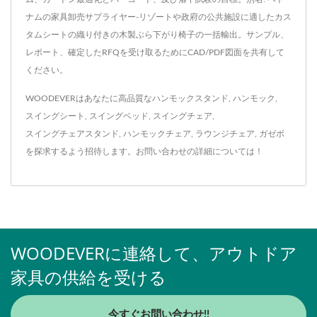
ナムの家具卸売サプライヤー-リゾートや政府の公共施設に適したカス
タムシートの織り付きの木製ぶら下がり椅子の一括輸出。サンプル、
レポート、確定したRFQを受け取るためにCAD/PDF図面を共有して
ください。
WOODEVERはあなたに高品質な
ハンモックスタンド
,
ハンモック
,
スイングシート
,
スイングベッド
,
スイングチェア
,
スイングチェアスタンド
,
ハンモックチェア
,
ラウンジチェア
,
ガゼボ
を探求するよう招待します。
お問い合わせ
の詳細については！
WOODEVERに連絡して、アウトドア
家具の供給を受ける
今すぐお問い合わせ!!