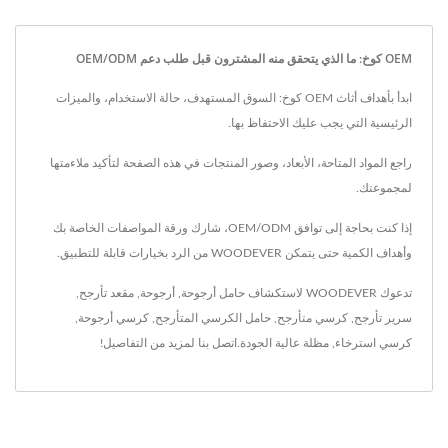
OEM كوخ: ما الذي يتحقق منه المشترون قبل طلب دعم OEM/ODM
ابدأ بأهداف أثاث OEM كوخ: السوق المستهدف، حالة الاستخدام، والميزات
الرئيسية التي يجب عليك الاحتفاظ بها.
راجع المواد المتاحة، الأبعاد، وصور المنتجات في هذه الصفحة لتأكيد ملاءمتها
لمجموعتك.
إذا كنت بحاجة إلى توافق OEM/ODM، شارك ورقة المواصفات الخاصة بك
وأهداف الكمية حتى يتمكن WOODEVER من الرد بخيارات قابلة للتطبيق.
تدعوك WOODEVER لاستكشاف
حامل أرجوحة
,
أرجوحة
,
مقعد تأرجح
,
سرير تأرجح
,
كرسي متأرجح
,
حامل الكرسي المتأرجح
,
كرسي أرجوحة
,
كرسي استرخاء
,
مظلة
عالية الجودة.
اتصل بنا
لمزيد من التفاصيل!