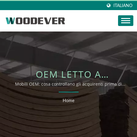
ITALIANO
OEM LETTO A
DONDOLO |
Mobili OEM: cosa controllano gli acquirenti prima di
richiedere supporto OEM/ODM
COLLEZIONI OUTDOOR
Home
WOODEVER