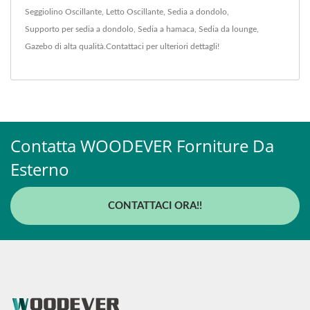
Seggiolino Oscillante
,
Letto Oscillante
,
Sedia a dondolo
,
Supporto per sedia a dondolo
,
Sedia a hamaca
,
Sedia da lounge
,
Gazebo
di alta qualità.
Contattaci
per ulteriori dettagli!
Contatta WOODEVER Forniture Da
Esterno
CONTATTACI ORA!!