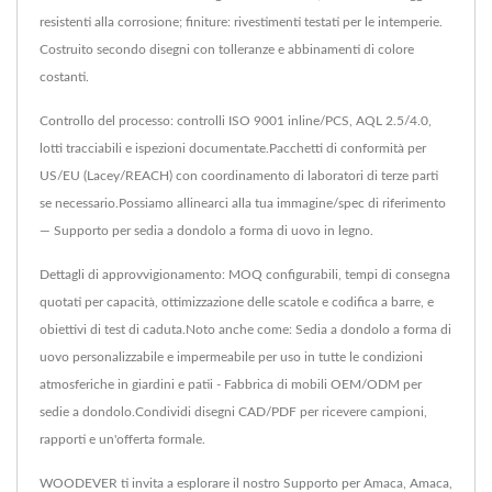
resistenti alla corrosione; finiture: rivestimenti testati per le intemperie.
Costruito secondo disegni con tolleranze e abbinamenti di colore
costanti.
Controllo del processo: controlli ISO 9001 inline/PCS, AQL 2.5/4.0,
lotti tracciabili e ispezioni documentate.Pacchetti di conformità per
US/EU (Lacey/REACH) con coordinamento di laboratori di terze parti
se necessario.Possiamo allinearci alla tua immagine/spec di riferimento
— Supporto per sedia a dondolo a forma di uovo in legno.
Dettagli di approvvigionamento: MOQ configurabili, tempi di consegna
quotati per capacità, ottimizzazione delle scatole e codifica a barre, e
obiettivi di test di caduta.Noto anche come: Sedia a dondolo a forma di
uovo personalizzabile e impermeabile per uso in tutte le condizioni
atmosferiche in giardini e patii - Fabbrica di mobili OEM/ODM per
sedie a dondolo.Condividi disegni CAD/PDF per ricevere campioni,
rapporti e un'offerta formale.
WOODEVER ti invita a esplorare il nostro
Supporto per Amaca
,
Amaca
,