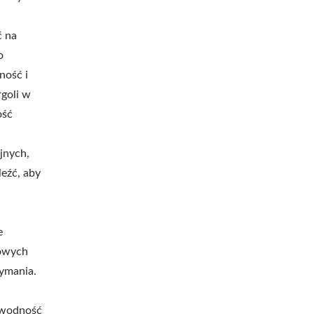
ć na
o
ność i
goli w
ość
jnych,
eźć, aby
e
lowych
zymania.
zawodność