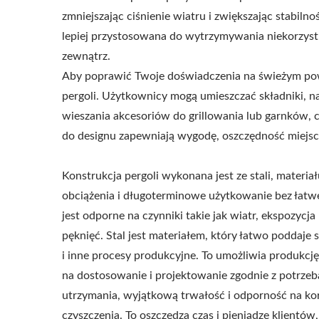
zmniejszając ciśnienie wiatru i zwiększając stabilno
lepiej przystosowana do wytrzymywania niekorzys
zewnątrz.
Aby poprawić Twoje doświadczenia na świeżym pow
pergoli. Użytkownicy mogą umieszczać składniki, n
wieszania akcesoriów do grillowania lub garnków, c
do designu zapewniają wygodę, oszczędność miejsc
Konstrukcja pergoli wykonana jest ze stali, materi
obciążenia i długoterminowe użytkowanie bez łatwe
jest odporne na czynniki takie jak wiatr, ekspozycja
pęknięć. Stal jest materiałem, który łatwo poddaje 
i inne procesy produkcyjne. To umożliwia produkcję
na dostosowanie i projektowanie zgodnie z potrzeb
utrzymania, wyjątkową trwałość i odporność na kor
czyszczenia. To oszczędza czas i pieniądze klientó