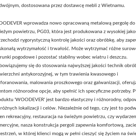
dwójnym, dostosowana przez dostawcę mebli z Wietnamu.
ODEVER wprowadza nowo opracowaną metalową pergolę do gr
ieżym powietrzu, PG03, która jest produkowana z wysokiej jakośc
przechodzi rygorystyczną kontrolę jakości oraz obróbkę, aby zap
skonałą wytrzymałość i trwałość. Może wytrzymać różne surow
runki pogodowe i pozostać stabilny wobec wiatru i deszczu.
bowiązujemy się do stosowania najwyższej jakości technik obró
wierzchni antykorozyjnej, w tym trawienia kwasowego i
sforanowania, malowania proszkowego oraz galwanizacji, oferuj
ientom różnorodne opcje, aby spełnić ich specyficzne potrzeby. P
oduktu 'WOODEVER' jest bardzo elastyczny i różnorodny, odpo
różnych lokalizacji i celów. Niezależnie od tego, czy jest to pod
ren rekreacyjny, restauracja na świeżym powietrzu, czy wydarzen
mercyjne, nasza konstrukcja pergoli zapewnia komfortową, zaci
zestrzeń, w której klienci mogą w pełni cieszyć się życiem na św