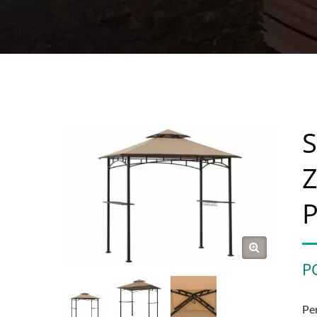
S
P
P
Pe