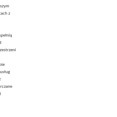
aszym
tach z
spełnią
d
zestrzeni
bie
usług
z
arczane
i