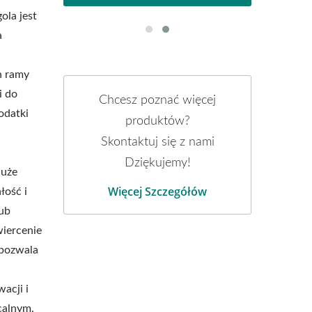
ola jest
a
h ramy
i do
Chcesz poznać więcej
odatki
produktów?
.
Skontaktuj się z nami
Dziękujemy!
duże
Więcej Szczegółów
łość i
lub
wiercenie
 pozwala
acji i
calnym.