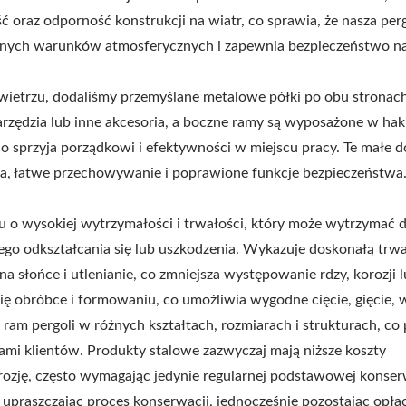
ść oraz odporność konstrukcji na wiatr, co sprawia, że nasza perg
tnych warunków atmosferycznych i zapewnia bezpieczeństwo n
ietrzu, dodaliśmy przemyślane metalowe półki po obu stronac
arzędzia lub inne akcesoria, a boczne ramy są wyposażone w hak
o sprzyja porządkowi i efektywności w miejscu pracy. Te małe d
a, łatwe przechowywanie i poprawione funkcje bezpieczeństwa
ału o wysokiej wytrzymałości i trwałości, który może wytrzymać 
go odkształcania się lub uszkodzenia. Wykazuje doskonałą trwa
 na słońce i utlenianie, co zmniejsza występowanie rdzy, korozji 
się obróbce i formowaniu, co umożliwia wygodne cięcie, gięcie, 
 ram pergoli w różnych kształtach, rozmiarach i strukturach, co
ami klientów. Produkty stalowe zazwyczaj mają niższe koszty
ozję, często wymagając jedynie regularnej podstawowej konserw
w, upraszczając proces konserwacji, jednocześnie pozostając opła