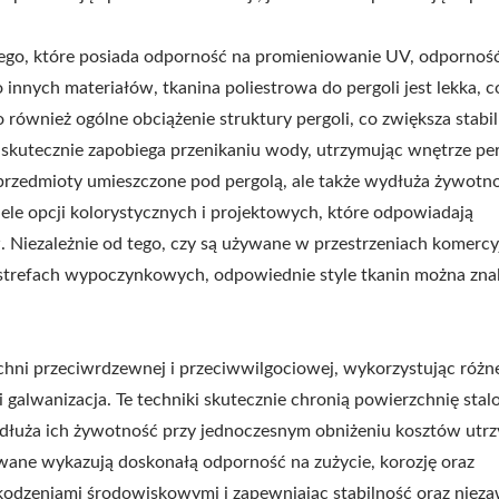
wego, które posiada odporność na promieniowanie UV, odpornoś
innych materiałów, tkanina poliestrowa do pergoli jest lekka, c
o również ogólne obciążenie struktury pergoli, co zwiększa stabil
kutecznie zapobiega przenikaniu wody, utrzymując wnętrze per
 przedmioty umieszczone pod pergolą, ale także wydłuża żywotn
ele opcji kolorystycznych i projektowych, które odpowiadają
 Niezależnie od tego, czy są używane w przestrzeniach komercy
trefach wypoczynkowych, odpowiednie style tkanin można znal
chni przeciwrdzewnej i przeciwwilgociowej, wykorzystując różn
 galwanizacja. Te techniki skutecznie chronią powierzchnię sta
 wydłuża ich żywotność przy jednoczesnym obniżeniu kosztów utr
ane wykazują doskonałą odporność na zużycie, korozję oraz
kodzeniami środowiskowymi i zapewniając stabilność oraz nie