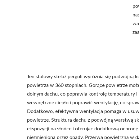
po
na
wa
za
Ten stalowy stelaż pergoli wyróżnia się podwójną 
powietrza w 360 stopniach. Gorące powietrze może
dolnym dachu, co poprawia kontrolę temperatury i
wewnętrzne ciepło i poprawić wentylację, co sprawi
Dodatkowo, efektywna wentylacja pomaga w usuwan
powietrze. Struktura dachu z podwójną warstwą sk
Metalowa Regulowana
Sta
ekspozycji na słońce i oferując dodatkową ochronę 
Pergola Przeciwsłoneczna
niezmieniona przez opady. Przerwa powietrzna w d