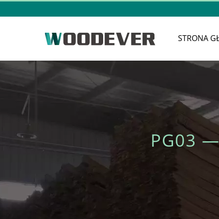
STRONA G
PG03 