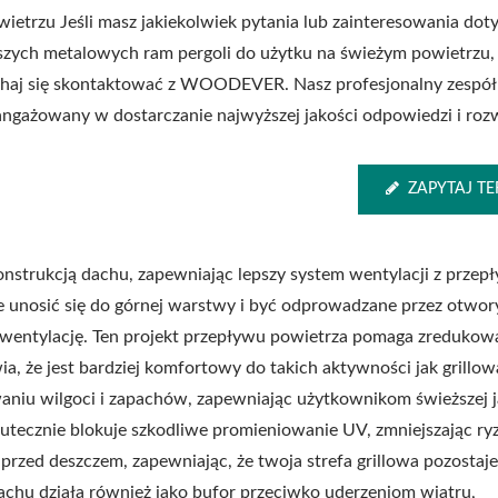
wietrzu Jeśli masz jakiekolwiek pytania lub zainteresowania dot
szych metalowych ram pergoli do użytku na świeżym powietrzu, 
haj się skontaktować z WOODEVER. Nasz profesjonalny zespół 
angażowany w dostarczanie najwyższej jakości odpowiedzi i roz
ZAPYTAJ TE
konstrukcją dachu, zapewniając lepszy system wentylacji z prze
 unosić się do górnej warstwy i być odprowadzane przez otwor
 wentylację. Ten projekt przepływu powietrza pomaga zredukow
a, że jest bardziej komfortowy do takich aktywności jak grillow
iu wilgoci i zapachów, zapewniając użytkownikom świeższej j
utecznie blokuje szkodliwe promieniowanie UV, zmniejszając ry
Metalowa Regulowa
lowy Stojak Na Hamak
przed deszczem, zapewniając, że twoja strefa grillowa pozostaje
Pergola Przeciwsłone
Ogrodowy
achu działa również jako bufor przeciwko uderzeniom wiatru,