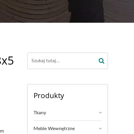
8x5
Produkty
Tkany
Meble Wewnętrzne
em