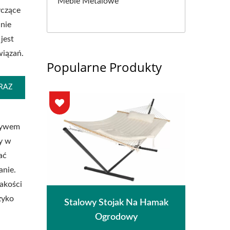
Meble Metalowe
yczące
nie
jest
wiązań.
Popularne Produkty
RAZ
pływem
y w
ać
anie.
akości
zyko
na
M
Stalowy Stojak Na Hamak
czna
Pe
Ogrodowy