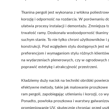
Tkanina pergoli jest wykonana z włókna poliestro
korozję i odporność na rozdarcia. W porównaniu do 
ułatwia procesy instalacji i demontażu. Zmniejsza t
trwałość ramy. Doskonała wodoodporność tkaniny s
suchym stanie. To nie tylko chroni użytkowników i
konstrukcji. Pod względem stylu dostępnych jest wi
preferencjom i wymaganiom stylu różnych klientów.
na wydarzeniach plenerowych, czy w ogrodowych s
poprawić estetykę i atrakcyjność przestrzeni.
Kładziemy duży nacisk na techniki obróbki powierz
efektywne metody, takie jak malowanie proszkowe i
ram pergoli, zapobiegając utlenianiu i korozji, co
Ponadto, powłoka proszkowa i warstwy galwanizow
promieniowanie UV, skutecznie chroniąc przed usz