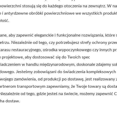
powierzchni stosują się do każdego otoczenia na zewnątrz. W n
jne i antyrdzewne obróbki powierzchniowe we wszystkich produk
łość.
ne, aby zapewnić eleganckie i funkcjonalne rozwiązania, które 
trzu. Niezależnie od tego, czy potrzebujesz strefy ochrony prze
arasu restauracyjnego, ośrodka wypoczynkowego czy innych pr
e projektowe, aby dostosować się do Twoich spec
adczeniem w handlu międzynarodowym, doskonale zdajemy so
dowego. Jesteśmy zobowiązani do świadczenia kompleksowych 
wojego zamówienia, od produkcji po dostawę, jest realizowany 
 i partnerom transportowym zapewniamy, że Twoje towary są dost
 Niezależnie od tego, gdzie jesteś na świecie, możemy zapewnić C
cha dostaw.