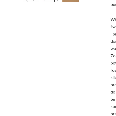
po
WO
św
i 
do
wa
Zo
po
fo
kl
pr
do 
te
ko
pr